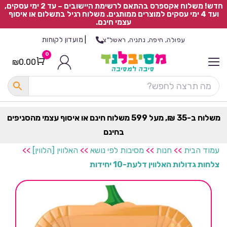
חדש! משלוח אקספרס בהתאם לרשימת היישובים – עד 2 ימי עסקים,
ועד 4 ימי עסקים למוצרים ממותגים. משלוח רגיל בתשלום או איסוף
עצמי חינם.
|
מועדון לקוחות
עפולה, חיפה, נתניה, ראשל"צ
0
₪
0.00
Cart
כ
ל
ה
ק
ט
משלוח ב-35 ₪, מעל 599 משלוח חינם או איסוף עצמי מהסניפים
ר
בחינם
ת
עמוד הבית
>>
חנות
>>
מסיבות לפי נושא
>>
האלווין [הלווין]
>>
צלחות גדולות האלווין דלעת-10 יחידות