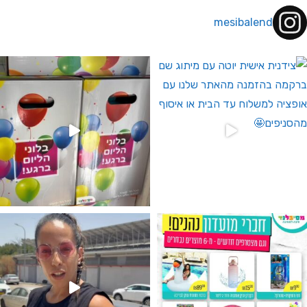
mesibalend
 לחברי מועדון ומצטרפים חדשים🤍
גילוי מין העובר רק במסיבלנד !! קיים