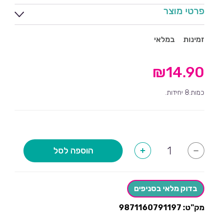
פרטי מוצר
זמינות
במלאי
₪
14.90
כמות:8 יחידות.
כמות
הוספה לסל
+
-
של
צלחות
גדולות
האלווין
דלעת-10
בדוק מלאי בסניפים
יחידות
מק"ט:
9871160791197