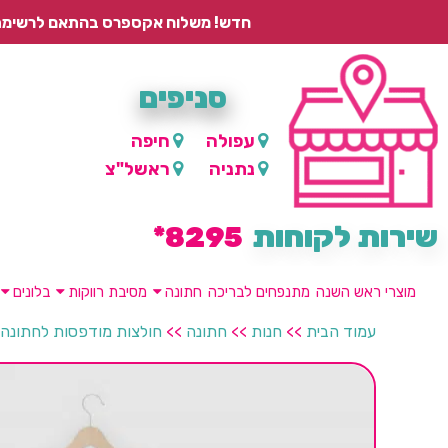
חדש! משלוח אקספרס בהתאם לרשימת היישובים – עד 2 ימי עסקים, ועד 4 ימי עסקים למוצרים ממותגים.
סניפים
עפולה
חיפה
נתניה
ראשל"צ
שירות לקוחות
8295*
מוצרי ראש השנה
מתנפחים לבריכה
חתונה
מסיבת רווקות
בלונים
עמוד הבית
>>
חנות
>>
חתונה
>>
חולצות מודפסות לחתונה