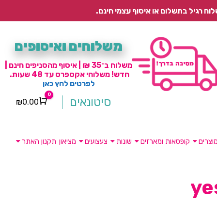
משלוחים ואיסופים
משלוח ב־35 ₪ | איסוף מהסניפים חינם |
חדש! משלוחי אקספרס עד 48 שעות.
לפרטים לחץ כאן
0
סיטונאים
₪
0.00
Cart
וצרים
קופסאות ומארזים
שונות
צעצועים
מציאון
תקנון האתר
ye