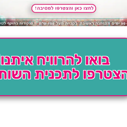
בואו להרוויח איתנו!
צטרפו לתכנית השות