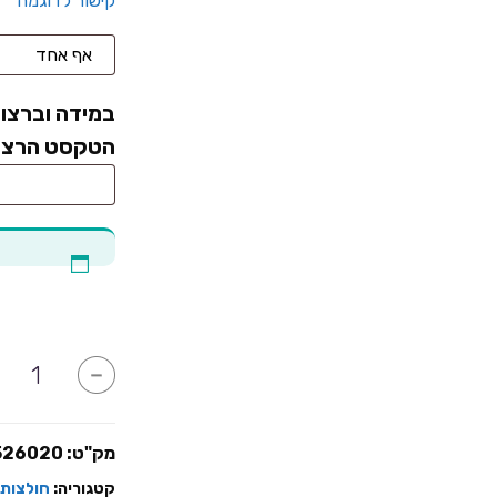
קישור לדוגמה
במידה וברצונ
הטקסט הרצוי
כמות
-
של
yes
I
DO
מק"ט:
526020
קטגוריה:
חולצות 