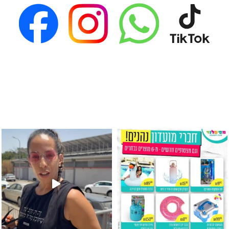
גילוי מין העובר רק במסיבלנד !! קיים
כוס נירוסטה ענקית שכול אחד צריך! קיימת באתר ובסני
המוצר הכי מבוקש ש