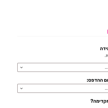
ידה
ת.
ם ההדפס:
מקדימה?