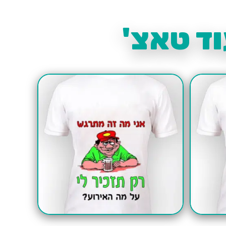
ד טאצ'