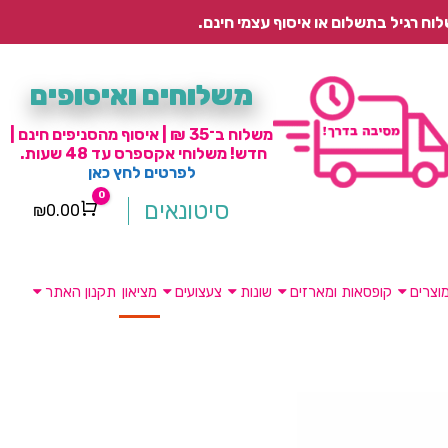
משלוחים ואיסופים
משלוח ב־35 ₪ | איסוף מהסניפים חינם |
חדש! משלוחי אקספרס עד 48 שעות.
לפרטים לחץ כאן
0
סיטונאים
₪
0.00
Cart
וצרים
קופסאות ומארזים
שונות
צעצועים
מציאון
תקנון האתר