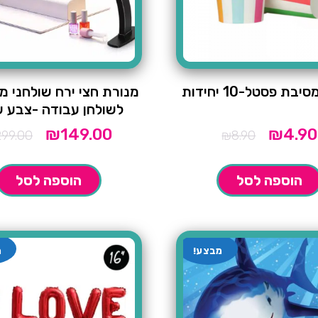
בת פסטל-10 יחידות
מנורת חצי ירח שולחני מ
לשולחן עבודה -צבע ש
₪
149.00
₪
4.90
המחיר
המחיר
המחיר
299.00
₪
8.90
המקורי
הנוכחי
המקורי
היה:
הוא:
היה:
₪299.00.
₪149.00.
₪8.90.
הוספה לסל
הוספה לסל
מבצע!
מ