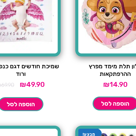
ון תלת מימד מפרץ
שמיכת חודשים דגם כנפ
ההרפתקאות
ורוד
₪
49.90
₪
14.90
המחיר
המחיר
₪
69.90
הנוכחי
המקורי
הוא:
היה:
₪69.90.
₪49.90.
הוספה לסל
הוספה לסל
מבצע!