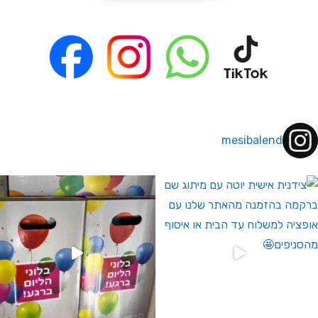
mesibalend
 לחברי מועדון ומצטרפים חדשים🤍