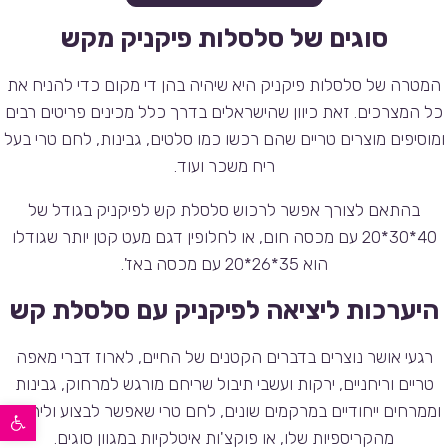
סוגים של סלסלות פיקניק מקש
המטרה של סלסלות פיקניק היא שיהיה בהן די מקום כדי להניח את
כל המצרכים. זאת כיוון שהישראלים בדרך כלל מכינים פריטים רבים
ומוסיפים מוצרים טריים שהם רכשו כמו סלטים, גבינות, לחם טרי בעל
ריח משכר ועוד.
בהתאם לצורך אפשר לרכוש סלסלת קש לפיקניק בגודל של
40*30*20 עם מכסה חום, או לחלופין דגם מעט קטן יותר שגודלו
הוא 35*26*20 עם מכסה באז'.
היערכות ליציאה לפיקניק עם סלסלת קש
רגעי אושר נוצרים בדברים הקטנים של החיים, לארוז דברי מאפה
טריים וריחניים, ירקות ועשבי תיבול שריחם מורגש למרחוק, גבינות
פתח סרגל נגישות
וממרחים ייחודיים במרקמים שונים, לחם טרי שאפשר לבצוע וליהנות
מהקריספיות שלו, או פוקצ'ות איטלקיות במגוון סוגים.