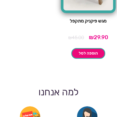
מגש פיקניק מתקפל
המחיר
המחיר
₪
29.90
₪
45.00
נוכחי
המקורי
הוא:
היה:
₪45.00.
הוספה לסל
למה אנחנו