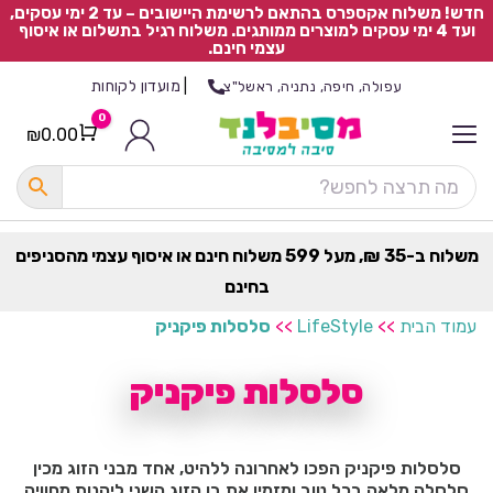
חדש! משלוח אקספרס בהתאם לרשימת היישובים – עד 2 ימי עסקים,
ועד 4 ימי עסקים למוצרים ממותגים. משלוח רגיל בתשלום או איסוף
עצמי חינם.
|
מועדון לקוחות
עפולה, חיפה, נתניה, ראשל"צ
0
₪
0.00
Cart
כ
ל
ה
ק
ט
משלוח ב-35 ₪, מעל 599 משלוח חינם או איסוף עצמי מהסניפים
ר
בחינם
ת
עמוד הבית
>>
LifeStyle
>>
סלסלות פיקניק
סלסלות פיקניק
סלסלות פיקניק הפכו לאחרונה ללהיט, אחד מבני הזוג מכין
סלסלה מלאה בכל טוב ומזמין את בן הזוג השני ליהנות מחוויה