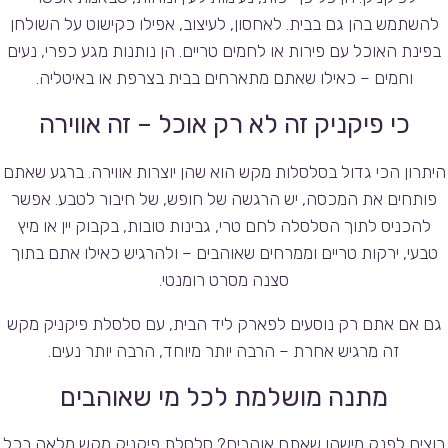
להשתמש בהן גם בבית. לאחסון, לעיצוב, אפילו כקישוט על השולחן
בפינת האוכל עם פירות או לחמים טריים. הן נותנות מגע כפרי, נעים
וחמים – כאילו שאתם מתארחים בבית בצרפת או באיטליה.
כי פיקניק זה לא רק אוכל – זה אווירה
היתרון הכי גדול בסלסלות מקש הוא שהן יוצרות אווירה. ברגע שאתם
פותחים את המכסה, יש הרגשה של חופש, של חיבור לטבע. אפשר
להכניס לתוך הסלסלה לחם טרי, גבינות טובות, בקבוק יין או מיץ
טבעי, ירקות טריים וממרחים שאוהבים – ולהרגיש כאילו אתם בתוך
סצנה מסרט רומנטי.
גם אם אתם רק נוסעים לפארק ליד הבית, עם סלסלת פיקניק מקש
זה מרגיש אחרת – הרבה יותר מיוחד, הרבה יותר נעים.
מתנה מושלמת לכל מי שאוהבים
רוצים לפנק מישהו שאתם אוהבים? סלסלת פיקניק מקש מלאה בכל