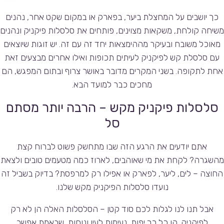
כך יושבים על המחצלת ביער, בפארק או במקום שקט אחר, נהנים
משיחה קולחת, משקאות מצוינים, פותחים את סלסלות פיקניק ונהנים
מאוכל משובח ובעיקר מההימצאות יחד זה עם זה. יש זוגות שיוצאים
עם סלסלת קש לפיקניק לעיתים תכופות ואילו אחרים מבצעים זאת
אחת לתקופה. בשני המקרים מדובר באושר צרוף ובתום המפגש, הם
מחכים כבר למועד הבא.
סלסלות פיקניק מקש – הרבה יותר מסתם
סל
אתם יודעים את הרגע הזה שבו מתחשק פשוט לברוח קצת
מהשגרה? לקחת את מי שאוהבים, לארוז כמה מטעמים טובים ולצאת
החוצה – לים, ליער, לפארק או אפילו רק למרפסת? בדיוק בשביל זה
נועדו סלסלות הפיקניק מקש שלנו.
אבל תנו לנו לגלות לכם סוד קטן – הסלסלות האלה הן לא רק
לפיקניק. הן כל כך יפות, נעימות לעין ונוחות, שבאמת אפשר