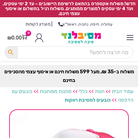
חדש! משלוח אקספרס בהתאם לרשימת היישובים – עד 2 ימי עסקים,
ועד 4 ימי עסקים למוצרים ממותגים. משלוח רגיל בתשלום או איסוף
עצמי חינם.
|
מועדון לקוחות
עפולה, חיפה, נתניה, ראשל"צ
0
₪
0.00
Cart
כ
ל
ה
ק
ט
משלוח ב-35 ₪, מעל 599 משלוח חינם או איסוף עצמי מהסניפים
ר
בחינם
ת
עמוד הבית
>>
חנות
>>
כללי
>>
מתנות ממותגות
>>
כובעים עם
הדפסה
>>
כובעים למסיבת רווקות