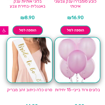
כובע סומבררו ענק צבעוני
בלוני אותיות ענק
איכותי
באנגלית-בחירת צבע
₪
8.90
₪
16.90
פתח סרגל נגישות
הוספה לסל
הוספה לסל
בלונים ורוד בייבי-15 יחידות
סרט כלה כיתוב זהב מבריק