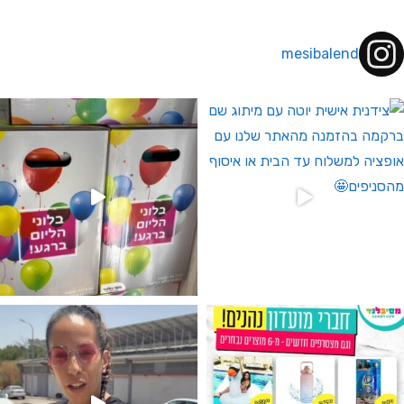
mesibalend
 לחברי מועדון ומצטרפים חדשים🤍
גילוי מין העובר רק במסיבלנד !! קיים