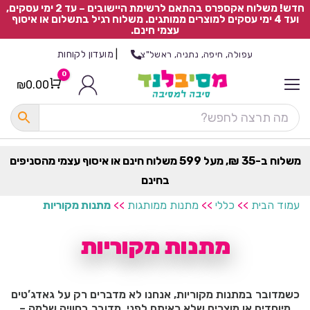
חדש! משלוח אקספרס בהתאם לרשימת היישובים – עד 2 ימי עסקים,
ועד 4 ימי עסקים למוצרים ממותגים. משלוח רגיל בתשלום או איסוף
עצמי חינם.
|
מועדון לקוחות
עפולה, חיפה, נתניה, ראשל"צ
0
₪
0.00
Cart
כ
ל
ה
ק
ט
משלוח ב-35 ₪, מעל 599 משלוח חינם או איסוף עצמי מהסניפים
ר
בחינם
ת
עמוד הבית
>>
כללי
>>
מתנות ממותגות
>>
מתנות מקוריות
מתנות מקוריות
כשמדובר במתנות מקוריות, אנחנו לא מדברים רק על גאדג’טים
מיוחדים או מוצרים שלא ראיתם לפני. מדובר בחוויה שלמה –