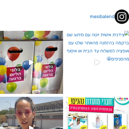
mesibalend
 לחברי מועדון ומצטרפים חדשים🤍
גילוי מין העובר רק במסיבלנד !! קיים