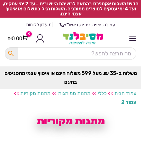
חדש! משלוח אקספרס בהתאם לרשימת היישובים – עד 2 ימי עסקים,
ועד 4 ימי עסקים למוצרים ממותגים. משלוח רגיל בתשלום או איסוף
עצמי חינם.
|
מועדון לקוחות
עפולה, חיפה, נתניה, ראשל"צ
0
₪
0.00
Cart
כ
ל
ה
ק
ט
משלוח ב-35 ₪, מעל 599 משלוח חינם או איסוף עצמי מהסניפים
ר
בחינם
ת
עמוד הבית
>>
כללי
>>
מתנות ממותגות
>>
מתנות מקוריות
>>
עמוד 2
מתנות מקוריות