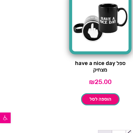
ספל have a nice day
מצחיק
₪
25.00
הוספה לסל
פתח סרגל נגישות