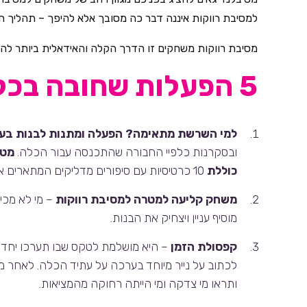
למסיבת רווקות איננה דבר כה מסובך אלא להיפך – תהליך חי
מסיבת רווקות משחקים זו הדרך הקלה והאידאלית ביותר לה
5 הפעלות שחובה בכל מסיבת רווקות
למי השרשת מתאימה? הפעלה ומתנות לבנות בע
ובסקרנות כלפיי החבורה שהתכנסה עבור הכלה.
מטר
כוללת
10 כרטיסיות עם סיפורים מדליקים המתארים את האופי השונה ולכל כרטיסיה מצורפת שרשת מעוצבת עם אייקונים מתאימים.
משחק קליעה למטרה למסיבת רווקות
– מי לא מכי
מוסיף עניין ויצחיק את הבנות.
קפסולת הזמן
– היא מושלמת לטקס שבו תערכו יחד 
לכתוב על נייר מיוחד בערכה על עתיד הכלה. לאחר 
ותראו מי צדקה ומי הייתה רחוקה מהמציאות.