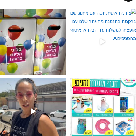
 לחברי מועדון ומצטרפים חדשים🤍
גילוי מין העובר רק במסיבלנד !! קיים