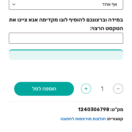
במידה וברצונכם להוסיף לוגו מקדימה אנא ציינו את
הטקסט הרצוי:
כמות
הוספה לסל
+
-
של
My
one
and
only
מק"ט:
1240306798
קטגוריה:
חולצות מודפסות לחתונה