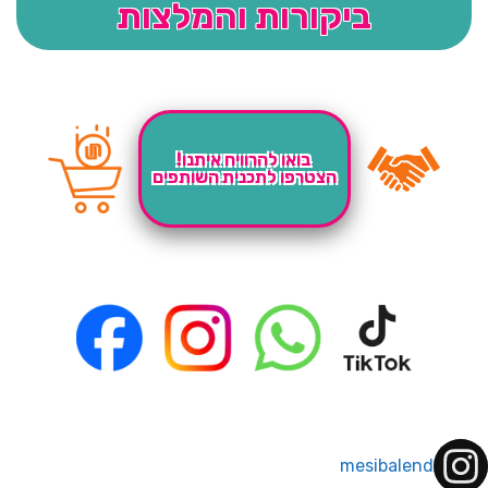
ביקורות והמלצות
בואו להרוויח איתנו!
הצטרפו לתכנית השותפים
mesibalend