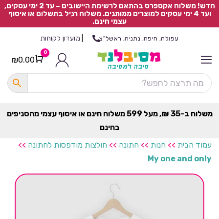
חדש! משלוח אקספרס בהתאם לרשימת היישובים – עד 2 ימי עסקים,
ועד 4 ימי עסקים למוצרים ממותגים. משלוח רגיל בתשלום או איסוף
עצמי חינם.
|
מועדון לקוחות
עפולה, חיפה, נתניה, ראשל"צ
0
₪
0.00
Cart
כ
ל
ה
ק
ט
משלוח ב-35 ₪, מעל 599 משלוח חינם או איסוף עצמי מהסניפים
ר
בחינם
ת
עמוד הבית
>>
חנות
>>
חתונה
>>
חולצות מודפסות לחתונה
>>
My one and only