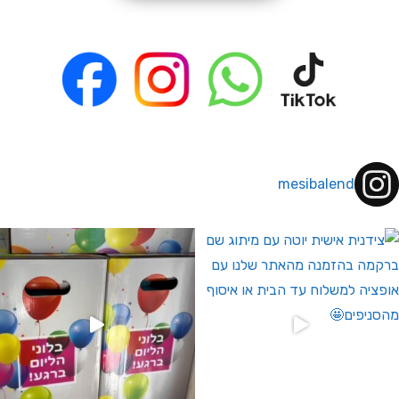
mesibalend
 לחברי מועדון ומצטרפים חדשים🤍