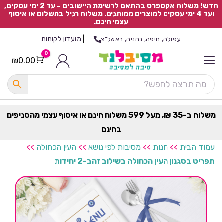
חדש! משלוח אקספרס בהתאם לרשימת היישובים – עד 2 ימי עסקים,
ועד 4 ימי עסקים למוצרים ממותגים. משלוח רגיל בתשלום או איסוף
עצמי חינם.
|
מועדון לקוחות
עפולה, חיפה, נתניה, ראשל"צ
0
₪
0.00
Cart
כ
ל
ה
ק
ט
משלוח ב-35 ₪, מעל 599 משלוח חינם או איסוף עצמי מהסניפים
ר
בחינם
ת
עמוד הבית
>>
חנות
>>
מסיבות לפי נושא
>>
העין הכחולה
>>
תפריט בסגנון העין הכחולה בשילוב זהב-2 יחידות