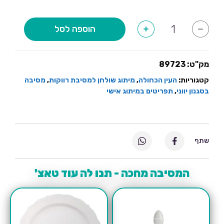
כמות
הוספה לסל
+
-
של
תפריט
בסגנון
העין
הכחולה
מק"ט:
89723
בשילוב
זהב-2
קטגוריות:
העין הכחולה
,
מיתוג שולחן למסיבת רווקות
,
מסיבה
יחידות
בסגנון יווני
,
תפריטים במיתוג אישי
שתף
המסיבה מחכה - תנו לה עוד טאצ'