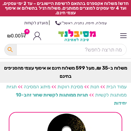
חדש! משלוח אקספרס בהתאם לרשימת היישובים – עד 2 ימי עסקים,
ועד 4 ימי עסקים למוצרים ממותגים. משלוח רגיל בתשלום או איסוף
עצמי חינם.
|
מועדון לקוחות
עפולה, חיפה, נתניה, ראשל"צ
0
₪
0.00
Cart
כ
ל
ה
ק
ט
משלוח ב-35 ₪, מעל 599 משלוח חינם או איסוף עצמי מהסניפים
ר
בחינם
ת
עמוד הבית
>>
חנות
>>
מסיבת רווקות
>>
מיתוג המסיבה
>>
תגיות
ממותגות לקשיות
>>
תגיות ממותגות לקשיות שחור זהב-10
יחידות