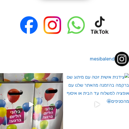
mesibalend
 לחברי מועדון ומצטרפים חדשים🤍