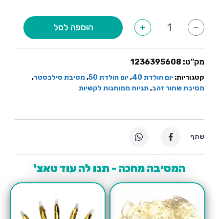
כמות
הוספה לסל
+
-
של
תגיות
ממותגות
לקשיות
שחור
מק"ט:
1236395608
זהב-10
יחידות
קטגוריות:
יום הולדת 40
,
יום הולדת 50
,
מסיבת סילבסטר
,
מסיבת שחור זהב
,
תגיות ממותגות לקשיות
שתף
המסיבה מחכה - תנו לה עוד טאצ'