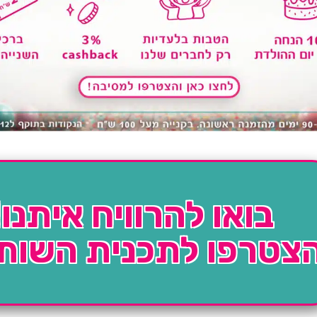
בואו להרוויח איתנו!
צטרפו לתכנית השות