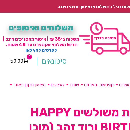
משלוחים ואיסופים
משלוח ב־35 ₪ | איסוף מהסניפים חינם |
חדש! משלוחי אקספרס עד 48 שעות.
לפרטים לחץ כאן
0
סיטונאים
₪
0.00
Cart
וצרים
קופסאות ומארזים
שונות
צעצועים
מציאון
תקנון האתר
שרשרת משולשים HAPPY
BIRTHDAY ורוד זהב (מוכן