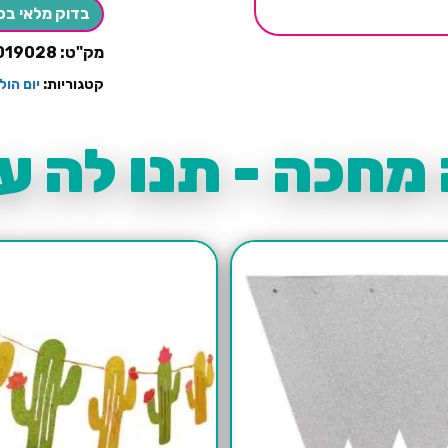
BIRTHDAY
בדוק מלאי בס
ורוד
זהב
מק"ט:
019028
(מוכן
לתלייה)
קטגוריות:
יום הול
מחכה - תנו לה עו