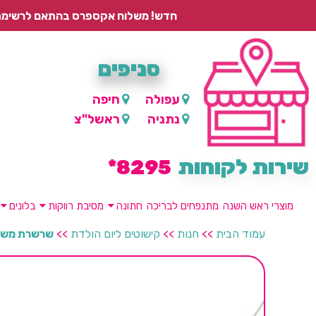
חדש! משלוח אקספרס בהתאם לרשימת היישובים – עד 2 ימי עסקים, ועד 4 ימי עסקים למוצרים ממותגים.
סניפים
עפולה
חיפה
נתניה
ראשל"צ
שירות לקוחות
8295*
מוצרי ראש השנה
מתנפחים לבריכה
חתונה
מסיבת רווקות
בלונים
עמוד הבית
>>
חנות
>>
קישוטים ליום הולדת
>>
שרשרת משולשים HAPPY BIRTHDAY ורוד