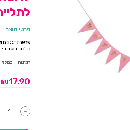
לתלייה
פרטי מוצר
הולדת, מוסיפה צבע
זמינות
במלאי
₪
17.90
כמות
-
של
שרשרת
משולשים
HAPPY