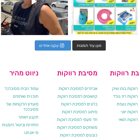
טען עוד תמונות
עקבו אחרינו
ת רווקות
מסיבת רווקות
ניווט מהיר
ווקות בוהו שיק
אביזרים למסיבת רווקות
עמוד הבית מסיבלנד
ווקות רוז גולד
קישוטים למסיבת רווקות
תוכנית שותפים
רווקות נועזת
בלונים למסיבת רווקות
מועדון הלקוחות של
מסיבלנד
ווקות יווני
מיתוג למסיבת רווקות
תקנון האתר
ווקות הוואי
חד פעמי למסיבת רווקות
החזרות וביטול הזמנות
משחקים למסיבת רווקות
מי אנחנו
כובעים למסיבת רווקות