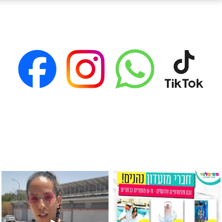
גילוי מין העובר רק במסיבלנד !! קיים
כוס נירוסטה ענקית שכול אחד צריך! קיימת באתר ובסני
המוצר הכי מבוקש ש