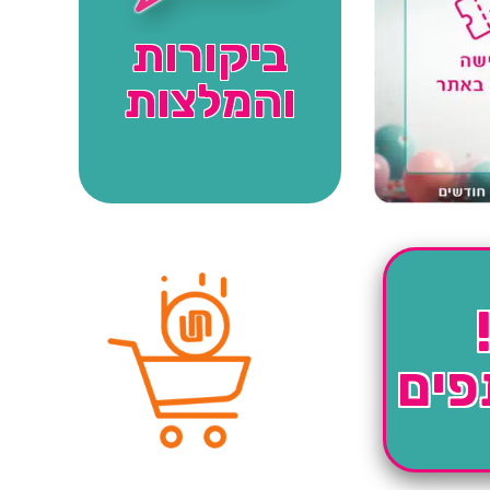
ביקורות
והמלצות
פים