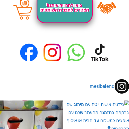
בואו להרוויח איתנו!
הצטרפו לתכנית השותפים
mesibalend
 לחברי מועדון ומצטרפים חדשים🤍