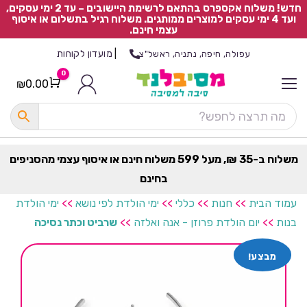
חדש! משלוח אקספרס בהתאם לרשימת היישובים – עד 2 ימי עסקים,
ועד 4 ימי עסקים למוצרים ממותגים. משלוח רגיל בתשלום או איסוף
עצמי חינם.
|
מועדון לקוחות
עפולה, חיפה, נתניה, ראשל"צ
0
₪
0.00
Cart
כ
ל
ה
ק
ט
משלוח ב-35 ₪, מעל 599 משלוח חינם או איסוף עצמי מהסניפים
ר
בחינם
ת
עמוד הבית
>>
חנות
>>
כללי
>>
ימי הולדת לפי נושא
>>
ימי הולדת
בנות
>>
יום הולדת פרוזן - אנה ואלזה
>>
שרביט וכתר נסיכה
מבצע!