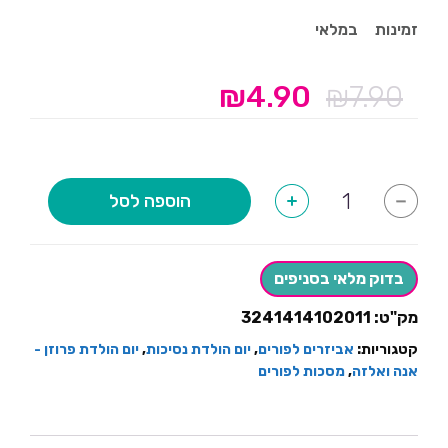
זמינות
במלאי
₪
4.90
₪
7.90
המחיר
המחיר
המקורי
הנוכחי
היה:
הוא:
₪4.90.
₪7.90.
כמות
הוספה לסל
+
-
של
שרביט
וכתר
נסיכה
בדוק מלאי בסניפים
מק"ט:
3241414102011
קטגוריות:
אביזרים לפורים
,
יום הולדת נסיכות
,
יום הולדת פרוזן -
אנה ואלזה
,
מסכות לפורים