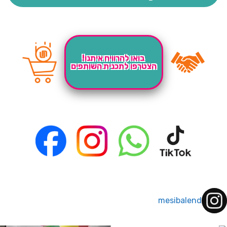
בואו להרוויח איתנו!
הצטרפו לתכנית השותפים
mesibalend
 לחברי מועדון ומצטרפים חדשים🤍