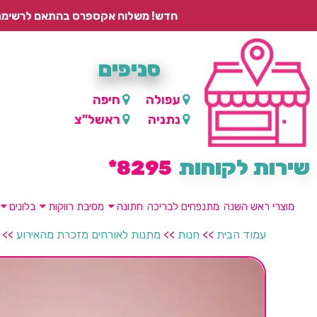
חדש! משלוח אקספרס בהתאם לרשימת היישובים – עד 2 ימי עסקים, ועד 4 ימי עסקים למוצרים ממותגים.
סניפים
עפולה
חיפה
נתניה
ראשל"צ
שירות לקוחות
8295*
מוצרי ראש השנה
מתנפחים לבריכה
חתונה
מסיבת רווקות
בלונים
עמוד הבית
>>
חנות
>>
מתנות לאורחים מזכרת מהאירוע
>>