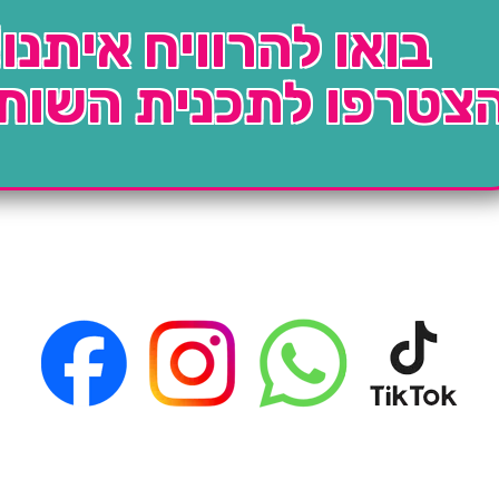
בואו להרוויח איתנו!
צטרפו לתכנית השות