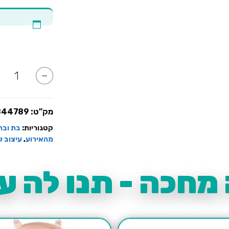
כמות
-
של
שקית
קטיפה
לבת
מצווה
מק"ט:
844789
דגם
פרחים
קטגוריות:
בת ובר
מהאירוע
,
עיצוב ש
מחכה - תנו לה עו