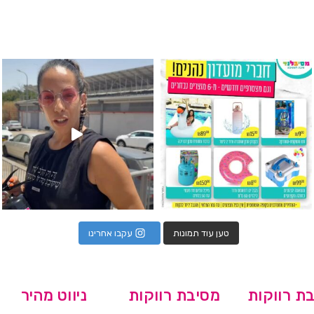
גילוי מין העובר רק במסיבלנד !! קיים
כוס נירוסטה ענקית שכול אחד צריך! קיימת באתר ובסני
המוצר הכי מבוקש ש
טען עוד תמונות
עקבו אחרינו
ת רווקות
מסיבת רווקות
ניווט מהיר