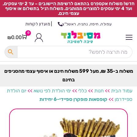
חדש! משלוח אקספרס בהתאם לרשימת היישובים – עד 2 ימי עסקים,
ועד 4 ימי עסקים למוצרים ממותגים. משלוח רגיל בתשלום או איסוף
עצמי חינם.
|
מועדון לקוחות
עפולה, חיפה, נתניה, ראשל"צ
0
₪
0.00
Cart
כ
ל
ה
ק
ט
משלוח ב-35 ₪, מעל 599 משלוח חינם או איסוף עצמי מהסניפים
ר
בחינם
ת
עמוד הבית
>>
חנות
>>
כללי
>>
ימי הולדת לפי נושא
>>
יום הולדת
ספיידרמן
>>
קופסאות פופקרן ספיידי-6 יחידות