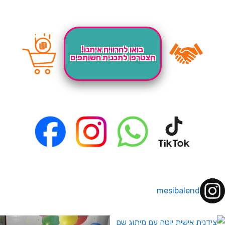
בואו להרוויח איתנו!
הצטרפו לתכנית השותפים
mesibalend
 לחברי מועדון ומצטרפים חדשים🤍