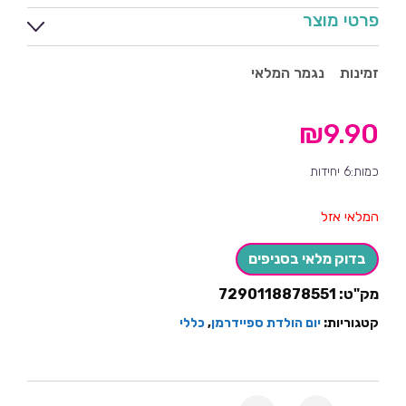
פרטי מוצר
זמינות
נגמר המלאי
₪
9.90
כמות:6 יחידות
המלאי אזל
בדוק מלאי בסניפים
מק"ט:
7290118878551
קטגוריות:
יום הולדת ספיידרמן
,
כללי