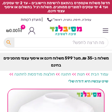
חדש! משלוח אקספרס בהתאם לרשימת היישובים – עד 2 ימי עסקים,
ועד 4 ימי עסקים למוצרים ממותגים. משלוח רגיל בתשלום או איסוף
עצמי חינם.
|
מועדון לקוחות
עפולה, חיפה, נתניה, ראשל"צ
0
₪
0.00
Cart
כ
ל
ה
ק
ט
משלוח ב-35 ₪, מעל 599 משלוח חינם או איסוף עצמי מהסניפים
ר
בחינם
ת
עמוד הבית
>>
חנות
>>
חתונה
>>
חולצות מודפסות לחתונה
>>
שיט עכשיו היא דודה שלי