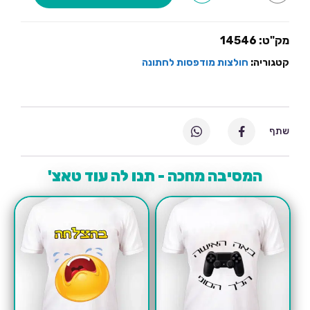
שיט
עכשיו
היא
דודה
מק"ט:
14546
שלי
קטגוריה:
חולצות מודפסות לחתונה
שתף
המסיבה מחכה - תנו לה עוד טאצ'