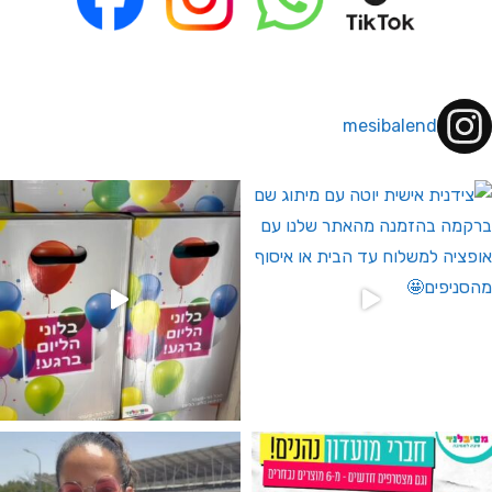
mesibalend
 לחברי מועדון ומצטרפים חדשים🤍
גילוי מין העובר רק במסיבלנד !! קיים