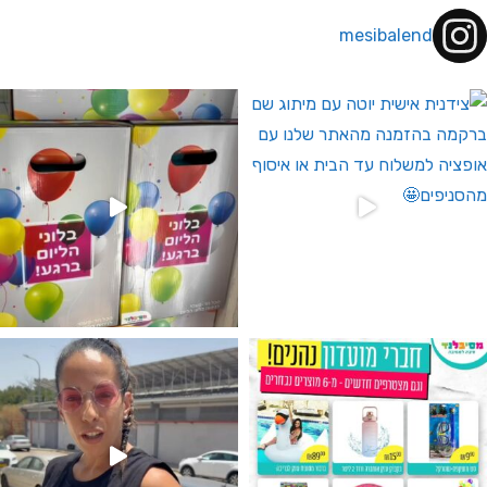
mesibalend
 לחברי מועדון ומצטרפים חדשים🤍
גילוי מין העובר רק במסיבלנד !! קיים