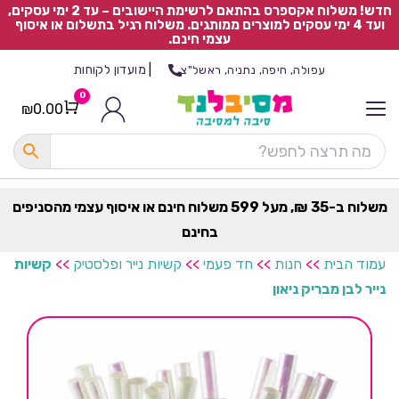
חדש! משלוח אקספרס בהתאם לרשימת היישובים – עד 2 ימי עסקים,
ועד 4 ימי עסקים למוצרים ממותגים. משלוח רגיל בתשלום או איסוף
עצמי חינם.
|
מועדון לקוחות
עפולה, חיפה, נתניה, ראשל"צ
0
₪
0.00
Cart
כ
ל
ה
ק
ט
משלוח ב-35 ₪, מעל 599 משלוח חינם או איסוף עצמי מהסניפים
ר
בחינם
ת
עמוד הבית
>>
חנות
>>
חד פעמי
>>
קשיות נייר ופלסטיק
>>
קשיות
נייר לבן מבריק ניאון