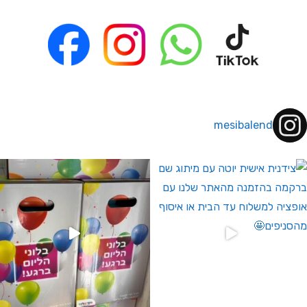
mesibalend
 לחברי מועדון ומצטרפים חדשים🤍