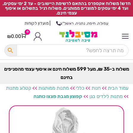
חדש! משלוח אקספרס בהתאם לרשימת היישובים – עד 2 ימי עסקים,
ועד 4 ימי עסקים למוצרים ממותגים. משלוח רגיל בתשלום או איסוף
עצמי חינם.
|
מועדון לקוחות
עפולה, חיפה, נתניה, ראשל"צ
0
₪
0.00
Cart
כ
ל
ה
ק
ט
משלוח ב-35 ₪, מעל 599 משלוח חינם או איסוף עצמי מהסניפים
ר
בחינם
ת
עמוד הבית
>>
חנות
>>
כללי
>>
מתנות ממותגות
>>
קטלוג מתנות
>>
מתנות לילדים בגן
>>
קפוצון מגבת פונצו כותנה