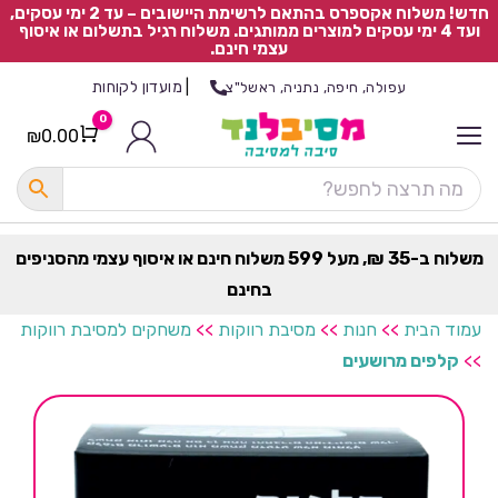
חדש! משלוח אקספרס בהתאם לרשימת היישובים – עד 2 ימי עסקים,
ועד 4 ימי עסקים למוצרים ממותגים. משלוח רגיל בתשלום או איסוף
עצמי חינם.
|
מועדון לקוחות
עפולה, חיפה, נתניה, ראשל"צ
0
₪
0.00
Cart
כ
ל
ה
ק
ט
משלוח ב-35 ₪, מעל 599 משלוח חינם או איסוף עצמי מהסניפים
ר
בחינם
ת
עמוד הבית
>>
חנות
>>
מסיבת רווקות
>>
משחקים למסיבת רווקות
>>
קלפים מרושעים