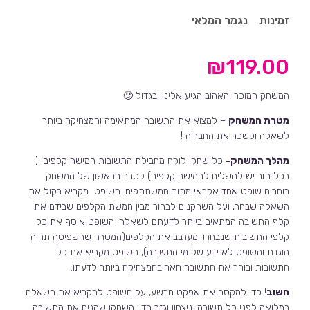
זמינות
נגמר המלאי
₪
119.00
המשחק המוכר והאהוב הגיע אלינו ובגדול 🙂
מטרת המשחק
– למצוא את התשובה המתאימה והמצחיקה ביותר
לשאלה ולשכר את החבר'ה !
מהלך המשחק-
כל שחקן לוקח מחבילת התשובות חמישה קלפים. (
בכל תור יש להשלים לחמישה קלפים) לסבב הראשון של המשחק
בוחרים שופט אחד אקראי מתוך המשתתפים. השופט מקריא בקול את
השאלה שבחר, ועל השחקנים לבחור מבין חמשת הקלפים שבידם את
קלף התשובה המתאים ביותר לדעתם לשאלה. השופט אוסף את כל
קלפי התשובות שנבחרו ומערבב את הקלפים(המטרה שהשפיטה תהיה
הוגנת והשופט לא ידע של מי התשובה), השופט מקריא את כל
התשובות ובוחר את התשובה האהובהמצחיקה ביותר לדעתו.
חשוב
! כדי למקסם את אפקט הרשע, על השופט להקריא את השאלה
במלואה לפני כל תשובה. ניצחון וגזר הדין השחקן שהניח את התשובה