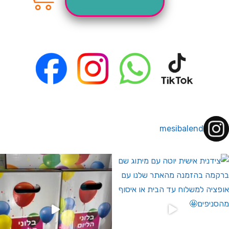
mesibalend
 לחברי מועדון ומצטרפים חדשים🤍