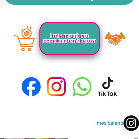
בואו להרוויח איתנו!
הצטרפו לתכנית השותפים
mesibalend
 לחברי מועדון ומצטרפים חדשים🤍