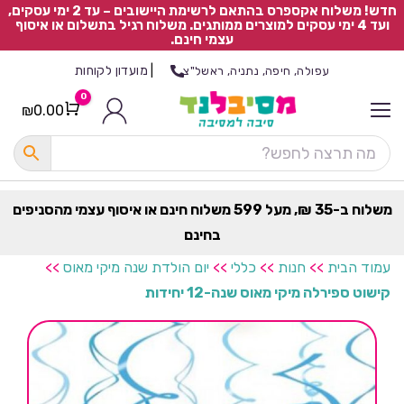
חדש! משלוח אקספרס בהתאם לרשימת היישובים – עד 2 ימי עסקים,
ועד 4 ימי עסקים למוצרים ממותגים. משלוח רגיל בתשלום או איסוף
עצמי חינם.
|
מועדון לקוחות
עפולה, חיפה, נתניה, ראשל"צ
0
₪
0.00
Cart
כ
ל
ה
ק
ט
משלוח ב-35 ₪, מעל 599 משלוח חינם או איסוף עצמי מהסניפים
ר
בחינם
ת
עמוד הבית
>>
חנות
>>
כללי
>>
יום הולדת שנה מיקי מאוס
>>
קישוט ספירלה מיקי מאוס שנה-12 יחידות