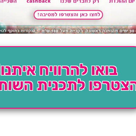
בואו להרוויח איתנו!
צטרפו לתכנית השות