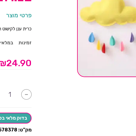
פרטי מוצר
כרית ענן לקישוט ח
זמינות
במלאי
₪
24.90
כמות
-
של
קישוט
לעיצוב
חדר
ילדים
בדוק מלאי בס
בצורת
ענן
מק"ט:
578378