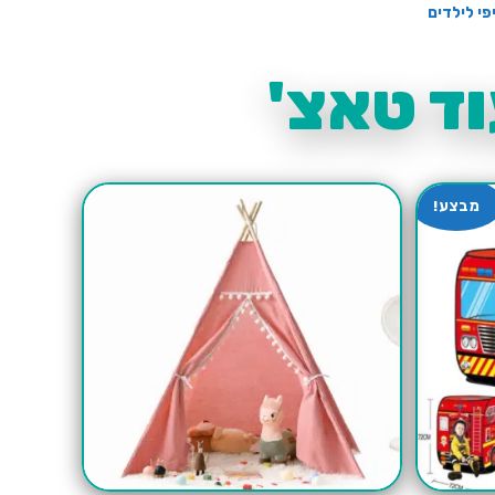
פי לילדים
ד טאצ'
מבצע!