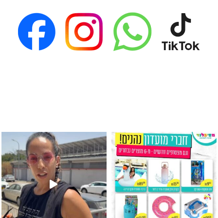
גילוי מין העובר רק במסיבלנד !! קיים
כוס נירוסטה ענקית שכול אחד צריך! קיימת באתר ובסני
המוצר הכי מבוקש ש