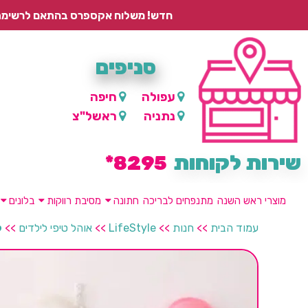
חדש! משלוח אקספרס בהתאם לרשימת היישובים – עד 2 ימי עסקים, ועד 4 ימי עסקים למוצרים ממותגים.
סניפים
עפולה
חיפה
נתניה
ראשל"צ
שירות לקוחות
8295*
מוצרי ראש השנה
מתנפחים לבריכה
חתונה
מסיבת רווקות
בלונים
עמוד הבית
>>
חנות
>>
LifeStyle
>>
אוהל טיפי לילדים
>>
ק