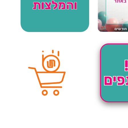
והמלצות
פים