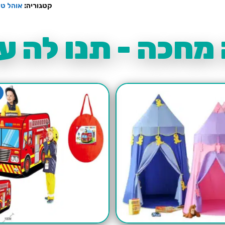
קטגוריה:
אוהל טי
מחכה - תנו לה עו