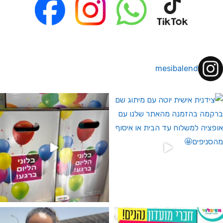
mesibalend
 לחברי מועדון ומצטרפים חדשים🤍
גילוי מין העובר רק במסיבלנד !! קיים