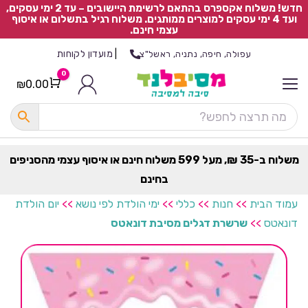
חדש! משלוח אקספרס בהתאם לרשימת היישובים – עד 2 ימי עסקים,
ועד 4 ימי עסקים למוצרים ממותגים. משלוח רגיל בתשלום או איסוף
עצמי חינם.
|
מועדון לקוחות
עפולה, חיפה, נתניה, ראשל"צ
0
₪
0.00
Cart
כ
ל
ה
ק
ט
משלוח ב-35 ₪, מעל 599 משלוח חינם או איסוף עצמי מהסניפים
ר
בחינם
ת
עמוד הבית
>>
חנות
>>
כללי
>>
ימי הולדת לפי נושא
>>
יום הולדת
דונאטס
>>
שרשרת דגלים מסיבת דונאטס