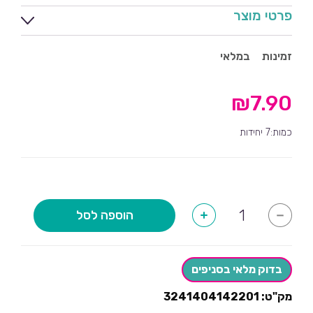
פרטי מוצר
זמינות
במלאי
₪
7.90
כמות:7 יחידות
כמות
הוספה לסל
+
-
של
קיסמי
חיות
הג'ונגל-7
יחידות
בדוק מלאי בסניפים
מק"ט:
3241404142201