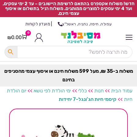
חדש! משלוח אקספרס בהתאם לרשימת היישובים – עד 2 ימי עסקים,
ועד 4 ימי עסקים למוצרים ממותגים. משלוח רגיל בתשלום או איסוף
עצמי חינם.
|
מועדון לקוחות
עפולה, חיפה, נתניה, ראשל"צ
0
₪
0.00
Cart
כ
ל
ה
ק
ט
משלוח ב-35 ₪, מעל 599 משלוח חינם או איסוף עצמי מהסניפים
ר
בחינם
ת
עמוד הבית
>>
חנות
>>
כללי
>>
ימי הולדת לפי נושא
>>
יום הולדת
חיות
>>
קיסמי חיות הג'ונגל-7 יחידות