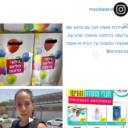
mesibalend
 לחברי מועדון ומצטרפים חדשים🤍
גילוי מין העובר רק במסיבלנד !! קיים