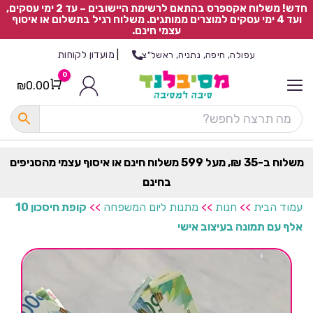
חדש! משלוח אקספרס בהתאם לרשימת היישובים – עד 2 ימי עסקים,
ועד 4 ימי עסקים למוצרים ממותגים. משלוח רגיל בתשלום או איסוף
עצמי חינם.
|
מועדון לקוחות
עפולה, חיפה, נתניה, ראשל"צ
0
₪
0.00
Cart
כ
ל
ה
ק
ט
משלוח ב-35 ₪, מעל 599 משלוח חינם או איסוף עצמי מהסניפים
ר
בחינם
ת
עמוד הבית
>>
חנות
>>
מתנות ליום המשפחה
>>
קופת חיסכון 10
אלף עם תמונה בעיצוב אישי