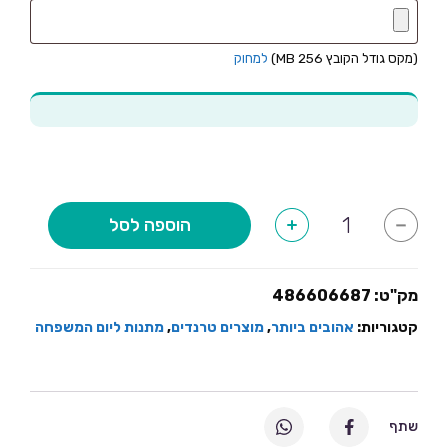
(מקס גודל הקובץ 256 MB)
למחוק
כמות
הוספה לסל
+
-
של
קופת
חיסכון
10
אלף
מק"ט:
486606687
עם
תמונה
קטגוריות:
אהובים ביותר
,
מוצרים טרנדים
,
מתנות ליום המשפחה
בעיצוב
אישי
שתף