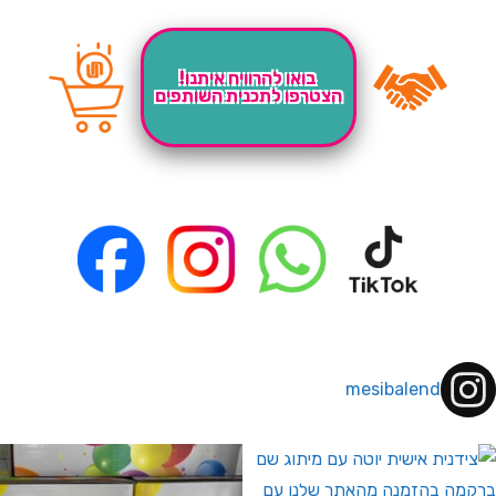
בואו להרוויח איתנו!
הצטרפו לתכנית השותפים
mesibalend
 לחברי מועדון ומצטרפים חדשים🤍