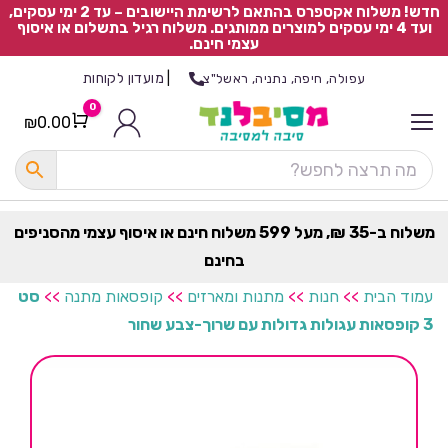
חדש! משלוח אקספרס בהתאם לרשימת היישובים – עד 2 ימי עסקים,
ועד 4 ימי עסקים למוצרים ממותגים. משלוח רגיל בתשלום או איסוף
עצמי חינם.
|
מועדון לקוחות
עפולה, חיפה, נתניה, ראשל"צ
0
₪
0.00
Cart
כ
ל
ה
ק
ט
משלוח ב-35 ₪, מעל 599 משלוח חינם או איסוף עצמי מהסניפים
ר
בחינם
ת
עמוד הבית
>>
חנות
>>
מתנות ומארזים
>>
קופסאות מתנה
>>
סט
3 קופסאות עגולות גדולות עם שרוך-צבע שחור