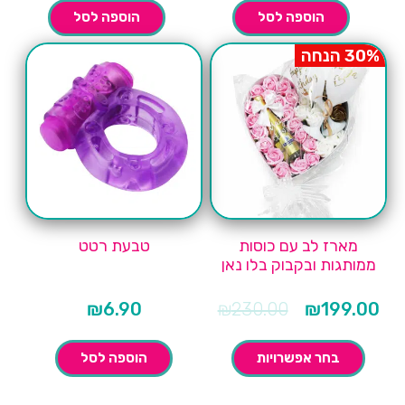
הוספה לסל
הוספה לסל
30% הנחה
מארז לב עם כוסות
טבעת רטט
ממותגות ובקבוק בלו נאן
מחיר
המחיר
₪
6.90
₪
230.00
₪
199.00
וכחי
המקורי
הוא:
היה:
₪230.00.
בחר אפשרויות
הוספה לסל