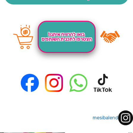
בואו להרוויח איתנו!
הצטרפו לתכנית השותפים
mesibalend
 לחברי מועדון ומצטרפים חדשים🤍