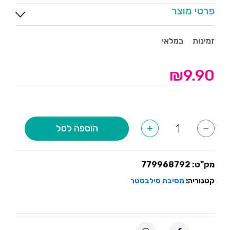
פרטי מוצר
זמינות
במלאי
₪
9.90
כמות
הוספה לסל
+
-
של
קופסא
מהודרת
לשנה
החדשה
מק"ט:
779968792
ללא
מילוי
קטגוריה:
מסיבת סילבסטר