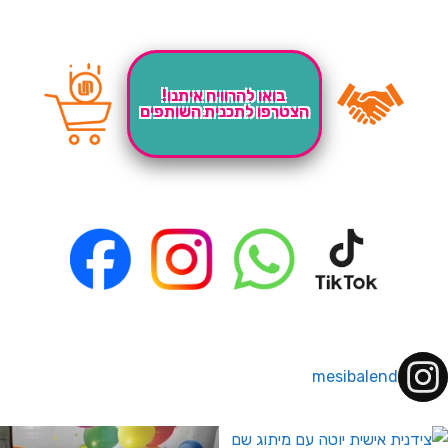
בואו להרוויח איתנו!
הצטרפו לתכנית השותפים
mesibalend
 לחברי מועדון ומצטרפים חדשים🤍