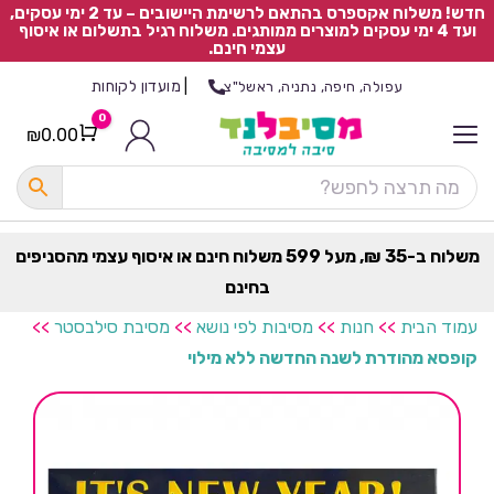
חדש! משלוח אקספרס בהתאם לרשימת היישובים – עד 2 ימי עסקים,
ועד 4 ימי עסקים למוצרים ממותגים. משלוח רגיל בתשלום או איסוף
עצמי חינם.
|
מועדון לקוחות
עפולה, חיפה, נתניה, ראשל"צ
0
₪
0.00
Cart
כ
ל
ה
ק
ט
משלוח ב-35 ₪, מעל 599 משלוח חינם או איסוף עצמי מהסניפים
ר
בחינם
ת
עמוד הבית
>>
חנות
>>
מסיבות לפי נושא
>>
מסיבת סילבסטר
>>
קופסא מהודרת לשנה החדשה ללא מילוי