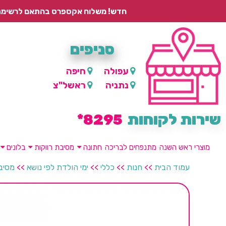
חדש! משלוח אקספרס בהתאם לרשימת היישובים – עד 2 ימי עסקים, ועד 4 ימי עסקים למוצרים ממותגים.
סניפים
עפולה
חיפה
נתניה
ראשל"צ
שירות לקוחות
8295*
מוצרי ראש השנה
מתנפחים לבריכה
חתונה
מסיבת רווקות
בלונים
עמוד הבית
>>
חנות
>>
כללי
>>
ימי הולדת לפי נושא
>>
מסיבת