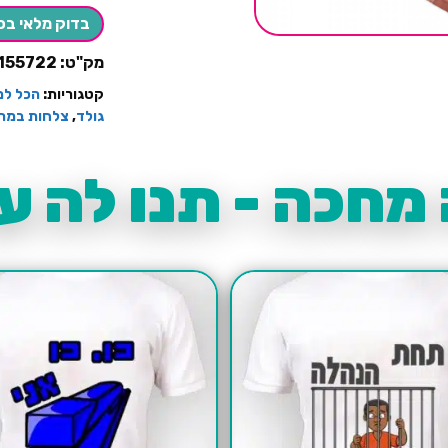
קטנות10
בדוק מלאי בס
יחידות
מק"ט:
155722
קטגוריות:
הכל למ
גולד
,
צלחות במרא
מחכה - תנו לה עו