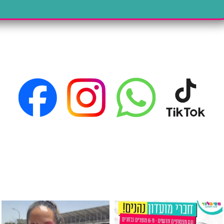
גילוי מין העובר רק במסיבלנד !! קיים
כוס נירוסטה ענקית שכול אחד צריך! קיימת באתר ובסני
המוצר הכי מבוקש ש