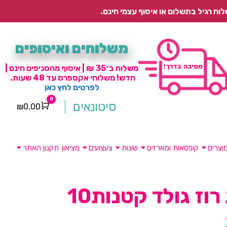
משלוחים ואיסופים
משלוח ב־35 ₪ | איסוף מהסניפים חינם |
חדש! משלוחי אקספרס עד 48 שעות.
לפרטים לחץ כאן
0
סיטונאים
₪
0.00
Cart
וצרים
קופסאות ומארזים
שונות
צעצועים
מציאון
תקנון האתר
צלחות רוז גולד קטנות10