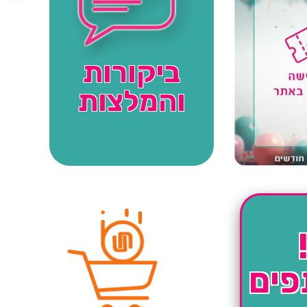
ביקורות
והמלצות
פים