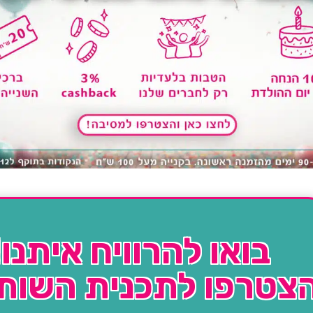
בואו להרוויח איתנו!
צטרפו לתכנית השות