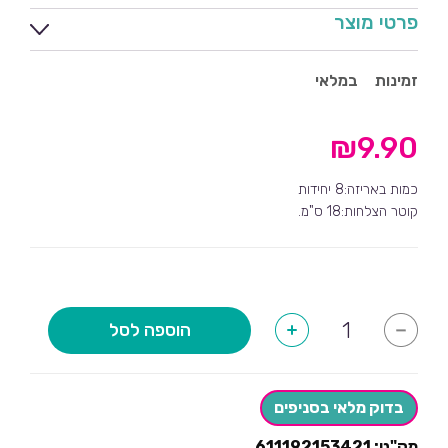
פרטי מוצר
זמינות
במלאי
₪
9.90
כמות באריזה:8 יחידות
קוטר הצלחות:18 ס"מ.
כמות
הוספה לסל
+
-
של
צלחות
קטנות
חד
קרן
בדוק מלאי בסניפים
זהב
-10
מק"ט:
611192153421
יחידות