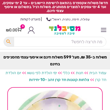
חדש! משלוח אקספרס בהתאם לרשימת היישובים – עד 2 ימי עסקים,
ועד 4 ימי עסקים למוצרים ממותגים. משלוח רגיל בתשלום או איסוף
עצמי חינם.
|
מועדון לקוחות
עפולה, חיפה, נתניה, ראשל"צ
0
₪
0.00
Cart
כ
ל
ה
ק
ט
משלוח ב-35 ₪, מעל 599 משלוח חינם או איסוף עצמי מהסניפים
ר
בחינם
ת
עמוד הבית
>>
חנות
>>
כללי
>>
ימי הולדת לפי נושא
>>
יום הולדת
חד קרן
>>
צלחות קטנות חד קרן זהב -10 יחידות