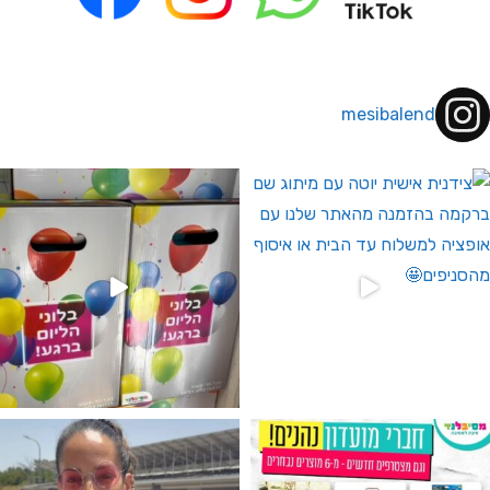
mesibalend
 לחברי מועדון ומצטרפים חדשים🤍
גילוי מין העובר רק במסיבלנד !! קיים