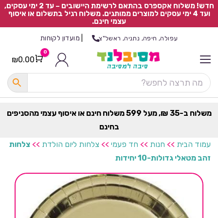
חדש! משלוח אקספרס בהתאם לרשימת היישובים – עד 2 ימי עסקים,
ועד 4 ימי עסקים למוצרים ממותגים. משלוח רגיל בתשלום או איסוף
עצמי חינם.
|
מועדון לקוחות
עפולה, חיפה, נתניה, ראשל"צ
0
₪
0.00
Cart
כ
ל
ה
ק
ט
משלוח ב-35 ₪, מעל 599 משלוח חינם או איסוף עצמי מהסניפים
ר
בחינם
ת
עמוד הבית
>>
חנות
>>
חד פעמי
>>
צלחות ליום הולדת
>>
צלחות
זהב מטאלי גדולות-10 יחידות