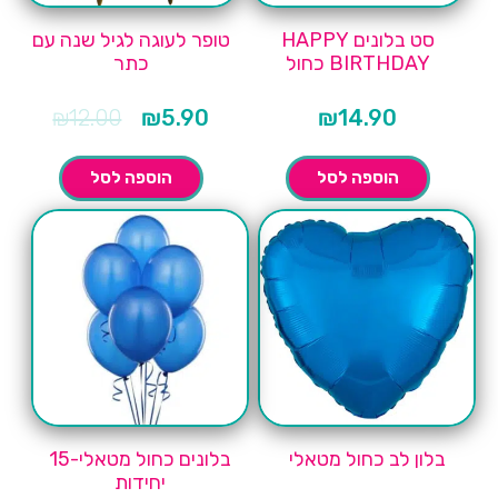
סט בלונים HAPPY
טופר לעוגה לגיל שנה עם
BIRTHDAY כחול
כתר
המחיר
המחיר
₪
12.00
₪
5.90
₪
14.90
הנוכחי
המקורי
הוא:
היה:
₪12.00.
₪5.90.
הוספה לסל
הוספה לסל
בלון לב כחול מטאלי
בלונים כחול מטאלי-15
יחידות