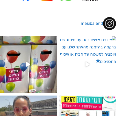
mesibalend
 לחברי מועדון ומצטרפים חדשים🤍
גילוי מין העובר רק במסיבלנד !! קיים