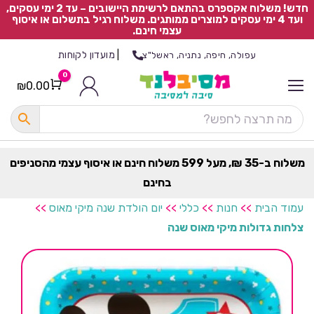
חדש! משלוח אקספרס בהתאם לרשימת היישובים – עד 2 ימי עסקים,
ועד 4 ימי עסקים למוצרים ממותגים. משלוח רגיל בתשלום או איסוף
עצמי חינם.
|
מועדון לקוחות
עפולה, חיפה, נתניה, ראשל"צ
0
₪
0.00
Cart
כ
ל
ה
ק
ט
משלוח ב-35 ₪, מעל 599 משלוח חינם או איסוף עצמי מהסניפים
ר
בחינם
ת
עמוד הבית
>>
חנות
>>
כללי
>>
יום הולדת שנה מיקי מאוס
>>
צלחות גדולות מיקי מאוס שנה