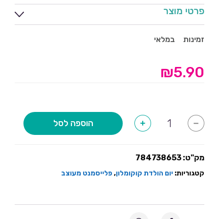
פרטי מוצר
זמינות
במלאי
₪
5.90
כמות
הוספה לסל
+
-
של
פלייסמנט
במיתוג
אישי
קוקומלון
מק"ט:
784738653
קטגוריות:
יום הולדת קוקומלון
,
פלייסמנט מעוצב