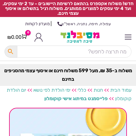
חדש! משלוח אקספרס בהתאם לרשימת היישובים – עד 2 ימי עסקים,
ועד 4 ימי עסקים למוצרים ממותגים. משלוח רגיל בתשלום או איסוף
עצמי חינם.
|
מועדון לקוחות
עפולה, חיפה, נתניה, ראשל"צ
0
₪
0.00
Cart
כ
ל
ה
ק
ט
משלוח ב-35 ₪, מעל 599 משלוח חינם או איסוף עצמי מהסניפים
ר
בחינם
ת
עמוד הבית
>>
חנות
>>
כללי
>>
ימי הולדת לפי נושא
>>
יום הולדת
קוקומלון
>>
פלייסמנט במיתוג אישי קוקומלון