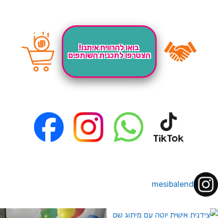
בואו להרוויח איתנו!
הצטרפו לתכנית השותפים
mesibalend
 לחברי מועדון ומצטרפים חדשים🤍