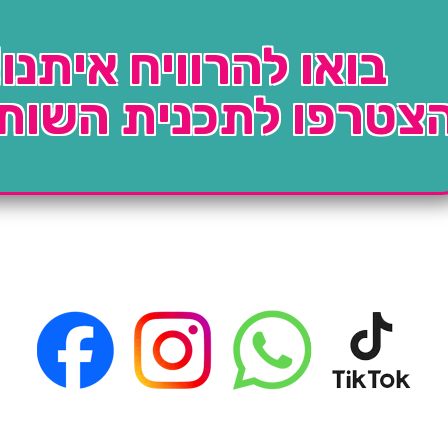
בואו להרוויח איתנו!
צטרפו לתכנית השות