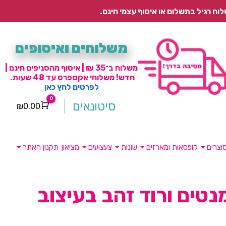
משלוחים ואיסופים
משלוח ב־35 ₪ | איסוף מהסניפים חינם |
חדש! משלוחי אקספרס עד 48 שעות.
לפרטים לחץ כאן
0
סיטונאים
₪
0.00
Cart
וצרים
קופסאות ומארזים
שונות
צעצועים
מציאון
תקנון האתר
נטים ורוד זהב בעיצוב