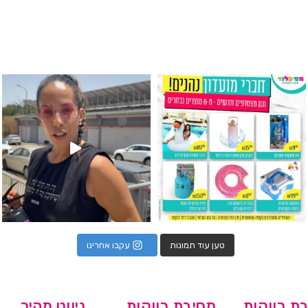
גילוי מין העובר רק במסיבלנד !! קיים
כוס נירוסטה ענקית שכול אחד צריך! קיימת באתר ובסני
המוצר הכי מבוקש ש
טען עוד תמונות
עקבו אחרינו
ת רווקות
מסיבת רווקות
ניווט מהיר