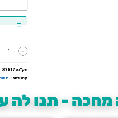
כמות
-
של
פלייסמנטים
ורוד
זהב
בעיצוב
מק"ט:
87517
אישי
קטגוריות:
יום הול
מחכה - תנו לה עו