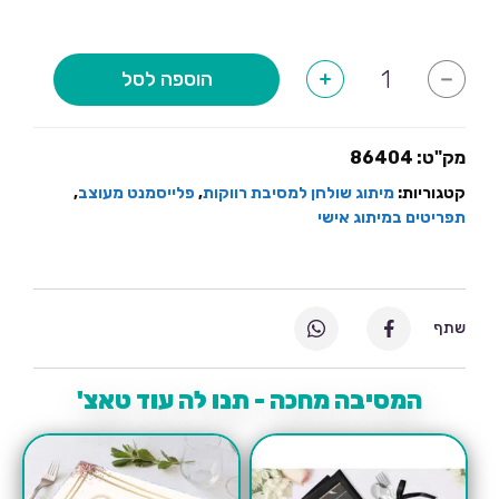
על
הפלייסמנטים
(לכל
כמות
הוספה לסל
+
-
של
8
פלייסמנטים
הוואי
יחידות
בעיצוב
אישי
מק"ט:
86404
ניתן
לשנות
קטגוריות:
מיתוג שולחן למסיבת רווקות
,
פלייסמנט מעוצב
,
תפריטים במיתוג אישי
טקסט)
שתף
המסיבה מחכה - תנו לה עוד טאצ'