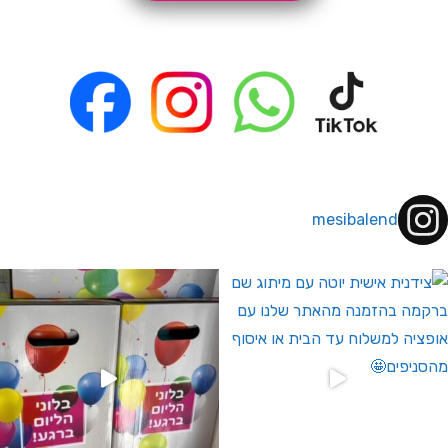
mesibalend
 לחברי מועדון ומצטרפים חדשים🤍