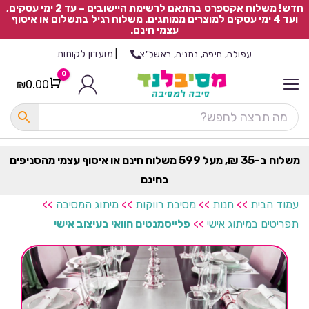
חדש! משלוח אקספרס בהתאם לרשימת היישובים – עד 2 ימי עסקים,
ועד 4 ימי עסקים למוצרים ממותגים. משלוח רגיל בתשלום או איסוף
עצמי חינם.
|
מועדון לקוחות
עפולה, חיפה, נתניה, ראשל"צ
0
₪
0.00
Cart
כ
ל
ה
ק
ט
משלוח ב-35 ₪, מעל 599 משלוח חינם או איסוף עצמי מהסניפים
ר
בחינם
ת
עמוד הבית
>>
חנות
>>
מסיבת רווקות
>>
מיתוג המסיבה
>>
תפריטים במיתוג אישי
>>
פלייסמנטים הוואי בעיצוב אישי