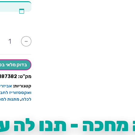
כמות
-
של
פיג'מת
סאטן
שחור+אופצ
להוספת
בדוק מלאי בס
מיתוג
מק"ט:
187382
קטגוריות:
אביזרי
ואקססזוריז לחבר
לכלה
,
מתנות למס
מחכה - תנו לה עו