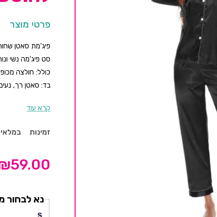
פרטי מוצר
פיג'מת סאטן שחור
סט פיג'מה נשי ונ
כולל: חולצה מכופ
בד: סאטן רך, נעי
צבע: ורוד עם פסי 
קרא עוד
מראה אלגנטי, קליל
✨ מתאים כמתנה ל
זמינות
במלאי
🎁 מושלם למסיבת ר
לניקוי – מומלץ כב
₪
59.00
נא לבחור מ
S