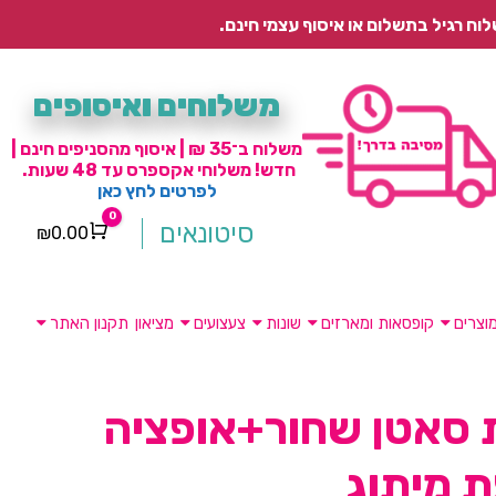
משלוחים ואיסופים
משלוח ב־35 ₪ | איסוף מהסניפים חינם |
חדש! משלוחי אקספרס עד 48 שעות.
לפרטים לחץ כאן
0
סיטונאים
₪
0.00
Cart
וצרים
קופסאות ומארזים
שונות
צעצועים
מציאון
תקנון האתר
 סאטן שחור+אופציה
 מיתוג