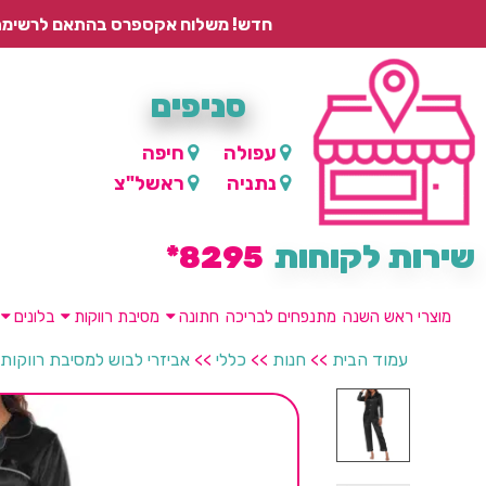
חדש! משלוח אקספרס בהתאם לרשימת היישובים – עד 2 ימי עסקים, ועד 4 ימי עסקים למוצרים ממותגים.
סניפים
עפולה
חיפה
נתניה
ראשל"צ
שירות לקוחות
8295*
מוצרי ראש השנה
מתנפחים לבריכה
חתונה
מסיבת רווקות
בלונים
עמוד הבית
>>
חנות
>>
כללי
>>
אביזרי לבוש למסיבת רווקות