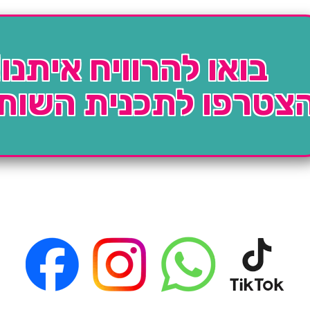
בואו להרוויח איתנו!
צטרפו לתכנית השות