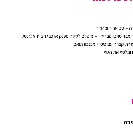
ה – סט ארוך ומהודר
וח מבד סאטן מבריק – מושלם ללילה מפנק או כבגד בית אלגנטי.
תרת קצרה עם כיס + מכנסון תואם
ם ומלטף את הגוף
גימור שחורים
 וסופר נוח
עצמך או למישהי אהובה
ווקות, לילה רומנטי או פינוק שקט בבית
יסה ביד או בתוכנית עדינה.
ידה