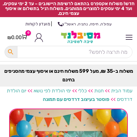
חדש! משלוח אקספרס בהתאם לרשימת היישובים – עד 2 ימי עסקים,
ועד 4 ימי עסקים למוצרים ממותגים. משלוח רגיל בתשלום או איסוף
עצמי חינם.
|
מועדון לקוחות
עפולה, חיפה, נתניה, ראשל"צ
0
₪
0.00
Cart
כ
ל
ה
ק
ט
משלוח ב-35 ₪, מעל 599 משלוח חינם או איסוף עצמי מהסניפים
ר
בחינם
ת
עמוד הבית
>>
חנות
>>
כללי
>>
ימי הולדת לפי נושא
>>
יום הולדת
דרדסים
>>
פוסטר בעיצוב דרדסים עם תמונה