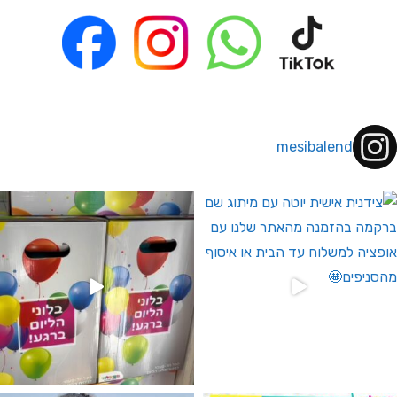
mesibalend
 לחברי מועדון ומצטרפים חדשים🤍
גילוי מין העובר רק במסיבלנד !! קיים