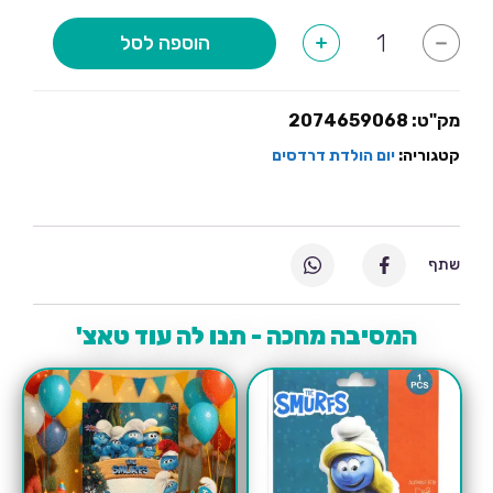
כמות
הוספה לסל
+
-
של
פוסטר
בעיצוב
דרדסים
עם
מק"ט:
2074659068
תמונה
קטגוריה:
יום הולדת דרדסים
שתף
המסיבה מחכה - תנו לה עוד טאצ'