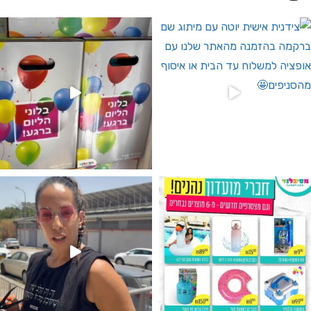
 לחברי מועדון ומצטרפים חדשים🤍
גילוי מין העובר רק במסיבלנד !! קיים