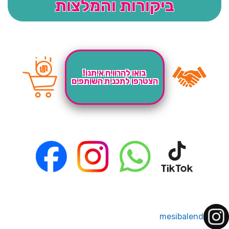
ביקורות והמלצות
בואו להרוויח איתנו!
הצטרפו לתכנית השותפים
mesibalend