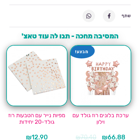
שתף
המסיבה מחכה - תנו לה עוד טאצ'
מבצע!
ערכת בלונים רוז גולד עם
מפיות נייר עם הטבעות רוז
וילון
גולד-20 יחידות
המחיר
המחיר
₪
12.90
₪
70.40
₪
66.88