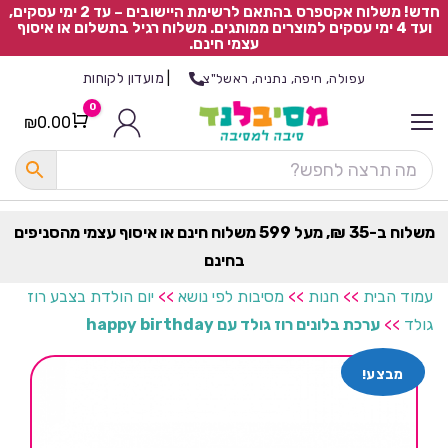
חדש! משלוח אקספרס בהתאם לרשימת היישובים – עד 2 ימי עסקים,
ועד 4 ימי עסקים למוצרים ממותגים. משלוח רגיל בתשלום או איסוף
עצמי חינם.
|
מועדון לקוחות
עפולה, חיפה, נתניה, ראשל"צ
0
₪
0.00
Cart
כ
ל
ה
ק
ט
משלוח ב-35 ₪, מעל 599 משלוח חינם או איסוף עצמי מהסניפים
ר
בחינם
ת
עמוד הבית
>>
חנות
>>
מסיבות לפי נושא
>>
יום הולדת בצבע רוז
גולד
>>
ערכת בלונים רוז גולד עם happy birthday
מבצע!