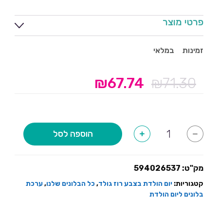
פרטי מוצר
זמינות
במלאי
₪
67.74
₪
71.30
המחיר
המחיר
המקורי
הנוכחי
היה:
הוא:
₪67.74.
₪71.30.
כמות
הוספה לסל
+
-
של
ערכת
בלונים
רוז
גולד
מק"ט:
594026537
עם
happy
קטגוריות:
יום הולדת בצבע רוז גולד
,
כל הבלונים שלנו
,
ערכת
birthday
בלונים ליום הולדת