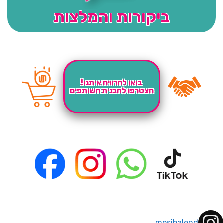
ביקורות והמלצות
בואו להרוויח איתנו!
הצטרפו לתכנית השותפים
mesibalend