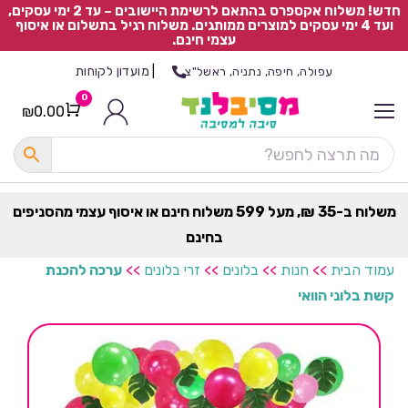
חדש! משלוח אקספרס בהתאם לרשימת היישובים – עד 2 ימי עסקים,
ועד 4 ימי עסקים למוצרים ממותגים. משלוח רגיל בתשלום או איסוף
עצמי חינם.
|
מועדון לקוחות
עפולה, חיפה, נתניה, ראשל"צ
0
₪
0.00
Cart
כ
ל
ה
ק
ט
משלוח ב-35 ₪, מעל 599 משלוח חינם או איסוף עצמי מהסניפים
ר
בחינם
ת
עמוד הבית
>>
חנות
>>
בלונים
>>
זרי בלונים
>>
ערכה להכנת
קשת בלוני הוואי