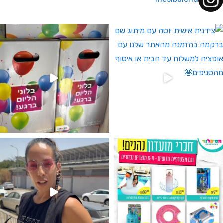
 לחברי מועדון ומצטרפים חדשים🤍
גילוי מין העובר רק במסיבלנד !! קיים