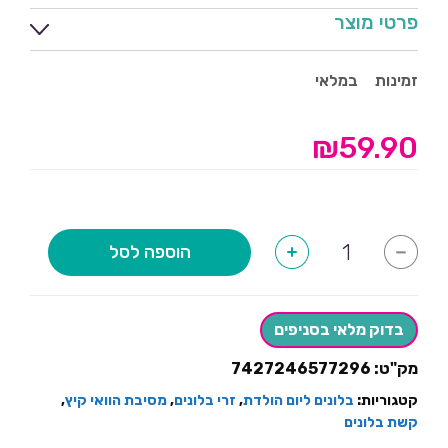
פרטי מוצר
זמינות
במלאי
₪
59.90
כמות
הוספה לסל
+
-
של
ערכה
להכנת
קשת
בלוני
בדוק מלאי בסניפים
הוואי
מק"ט:
7427246577296
קטגוריות:
בלונים ליום הולדת
,
זרי בלונים
,
מסיבת הוואי קיץ
,
קשת בלונים