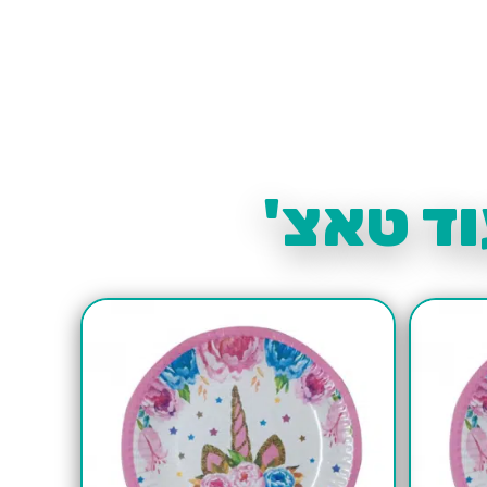
ד טאצ'