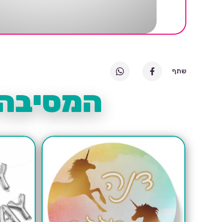
שתף
המסיבה 