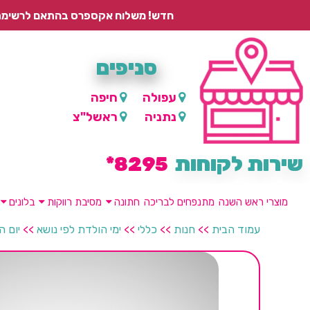
חדש! משלוח אקספרס בהתאם לרשימת היישובים – עד 2 ימי עסקים, ועד 4 ימי עסקים למוצרים ממותגים.
סניפים
עפולה
חיפה
נתניה
ראשל"צ
שירות לקוחות
8295*
מוצרי ראש השנה
מתנפחים לבריכה
חתונה
מסיבת רווקות
בלונים
עמוד הבית
>>
חנות
>>
כללי
>>
ימי הולדת לפי נושא
>>
יום ה