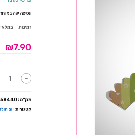
עטיפה יפה במיוחד
זמינות
במלאי
₪
7.90
כמות
-
של
עטיפת
מנג'טים
חד
קרן
מק"ט:
158440
קטגוריה:
יום הול