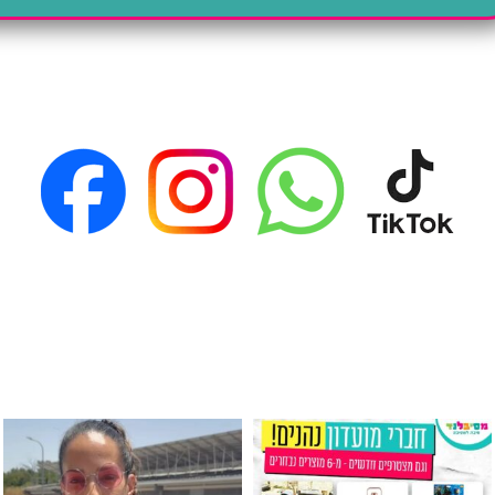
גילוי מין העובר רק במסיבלנד !! קיים
כוס נירוסטה ענקית שכול אחד צריך! קיימת באתר ובסני
המוצר הכי מבוקש ש