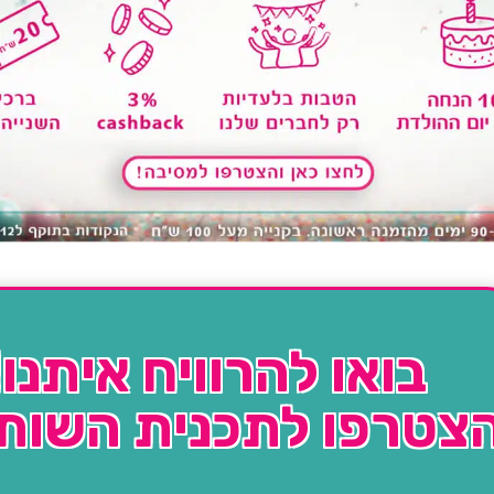
בואו להרוויח איתנו!
צטרפו לתכנית השות