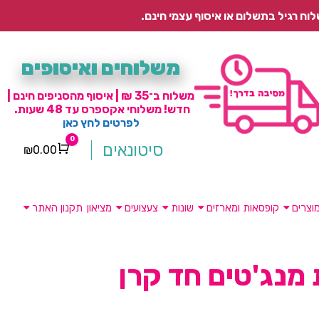
משלוחים ואיסופים
משלוח ב־35 ₪ | איסוף מהסניפים חינם |
חדש! משלוחי אקספרס עד 48 שעות.
לפרטים לחץ כאן
0
סיטונאים
₪
0.00
Cart
וצרים
קופסאות ומארזים
שונות
צעצועים
מציאון
תקנון האתר
מנג'טים חד קרן