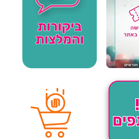
ביקורות
והמלצות
פים