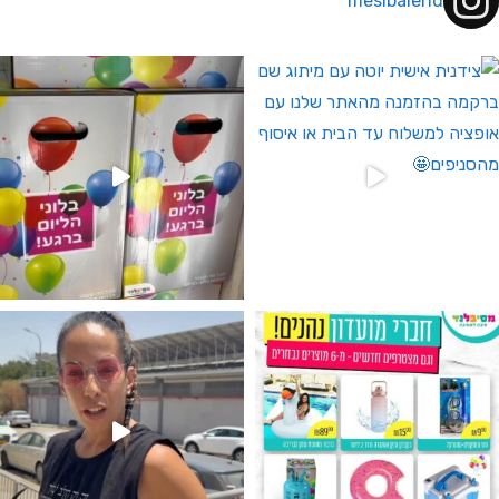
mesibalend
 לחברי מועדון ומצטרפים חדשים🤍
גילוי מין העובר רק במסיבלנד !! קיים