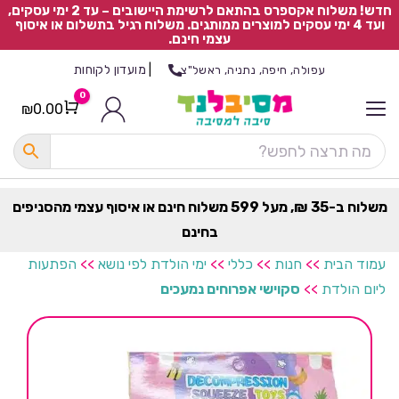
חדש! משלוח אקספרס בהתאם לרשימת היישובים – עד 2 ימי עסקים,
ועד 4 ימי עסקים למוצרים ממותגים. משלוח רגיל בתשלום או איסוף
עצמי חינם.
|
מועדון לקוחות
עפולה, חיפה, נתניה, ראשל"צ
0
₪
0.00
Cart
כ
ל
ה
ק
ט
משלוח ב-35 ₪, מעל 599 משלוח חינם או איסוף עצמי מהסניפים
ר
בחינם
ת
עמוד הבית
>>
חנות
>>
כללי
>>
ימי הולדת לפי נושא
>>
הפתעות
ליום הולדת
>>
סקוישי אפרוחים נמעכים