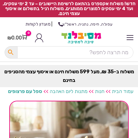
חדש! משלוח אקספרס בהתאם לרשימת היישובים – עד 2 ימי עסקים,
ועד 4 ימי עסקים למוצרים ממותגים. משלוח רגיל בתשלום או איסוף
עצמי חינם.
|
מועדון לקוחות
עפולה, חיפה, נתניה, ראשל"צ
0
₪
0.00
Cart
כ
ל
ה
ק
ט
משלוח ב-35 ₪, מעל 599 משלוח חינם או איסוף עצמי מהסניפים
ר
בחינם
ת
עמוד הבית
>>
חנות
>>
מתנות ליום האהבה
>>
ספל עם פרצופים