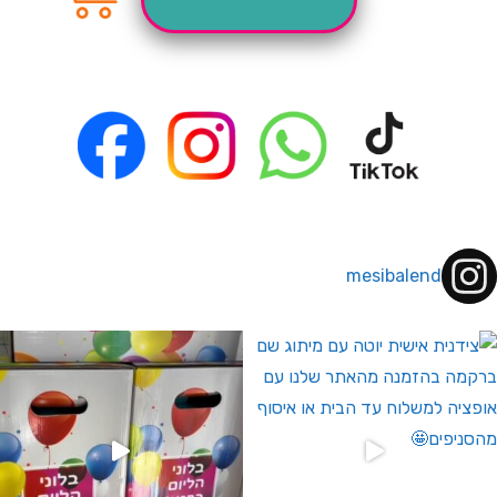
mesibalend
 לחברי מועדון ומצטרפים חדשים🤍