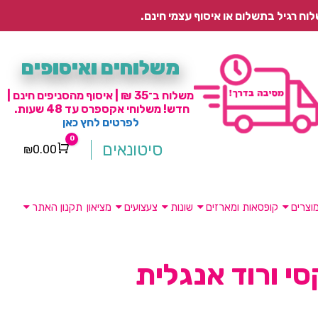
משלוחים ואיסופים
משלוח ב־35 ₪ | איסוף מהסניפים חינם |
חדש! משלוחי אקספרס עד 48 שעות.
לפרטים לחץ כאן
0
סיטונאים
₪
0.00
Cart
וצרים
קופסאות ומארזים
שונות
צעצועים
מציאון
תקנון האתר
י ורוד אנגלית