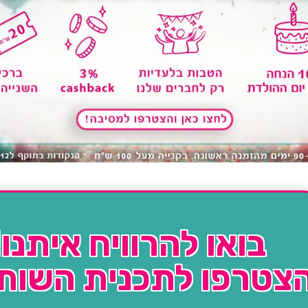
בואו להרוויח איתנו!
צטרפו לתכנית השות