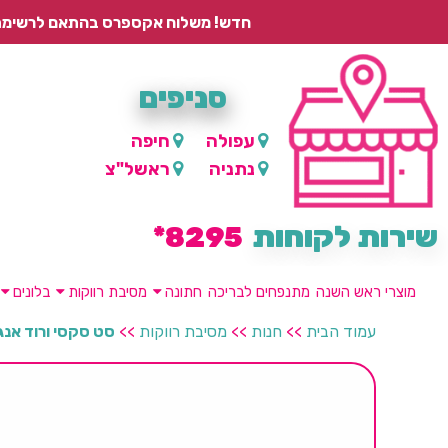
חדש! משלוח אקספרס בהתאם לרשימת היישובים – עד 2 ימי עסקים, ועד 4 ימי עסקים למוצרים ממותגים.
סניפים
עפולה
חיפה
נתניה
ראשל"צ
שירות לקוחות
8295*
מוצרי ראש השנה
מתנפחים לבריכה
חתונה
מסיבת רווקות
בלונים
עמוד הבית
>>
חנות
>>
מסיבת רווקות
>>
סט סקסי ורוד אנג