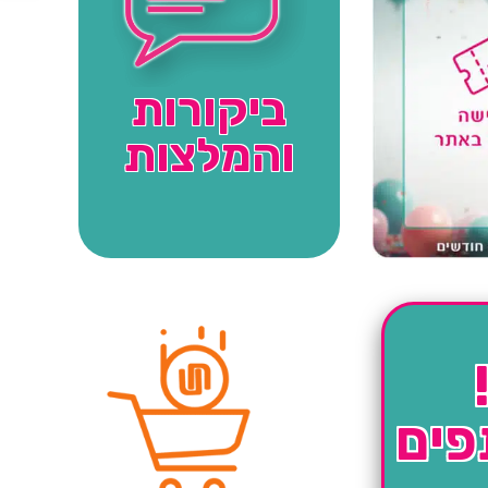
ביקורות
והמלצות
פים