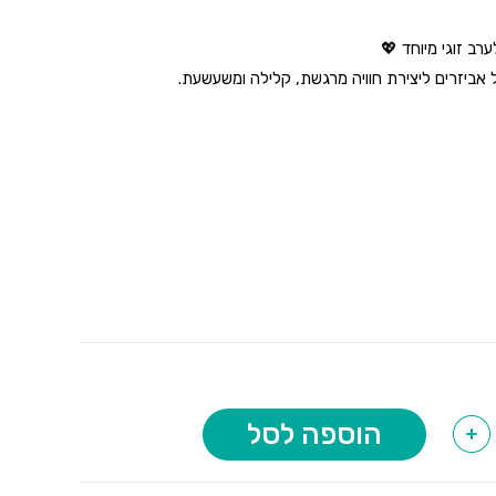
רב זוגי מיוחד 💖
אביזרים ליצירת חוויה מרגשת, קלילה ומשעשעת.
נעים למגע
וחד
ת החוויה
אם
וקות, מתנה מקורית או ערב זוגי בלתי נשכח 🎁
חסון.
הוספה לסל
+