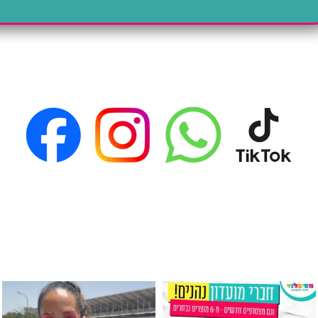
גילוי מין העובר רק במסיבלנד !! קיים
כוס נירוסטה ענקית שכול אחד צריך! קיימת באתר ובסני
המוצר הכי מבוקש ש