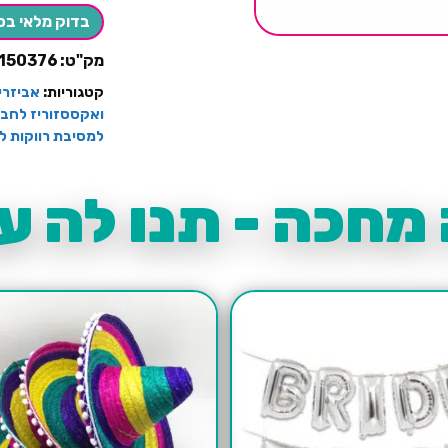
אנגלית
בדוק מלאי בס
מק"ט:
150376
קטגוריות:
אביזרי
ואקססזוריז לחבר
למסיבת רווקות ל
מחכה - תנו לה עו