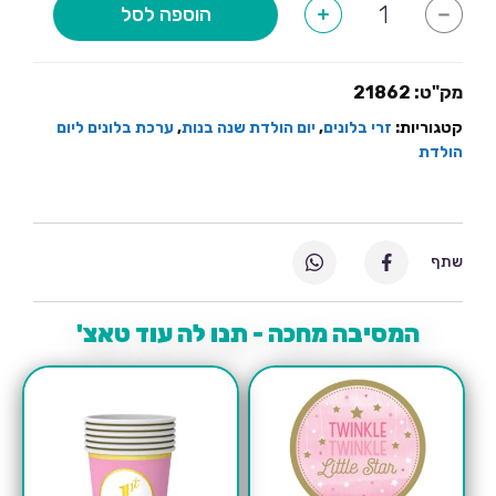
כמות
הוספה לסל
+
-
של
סט
בלונים
יום
הולדת
מק"ט:
21862
שנה
בת
קטגוריות:
זרי בלונים
,
יום הולדת שנה בנות
,
ערכת בלונים ליום
הולדת
שתף
המסיבה מחכה - תנו לה עוד טאצ'