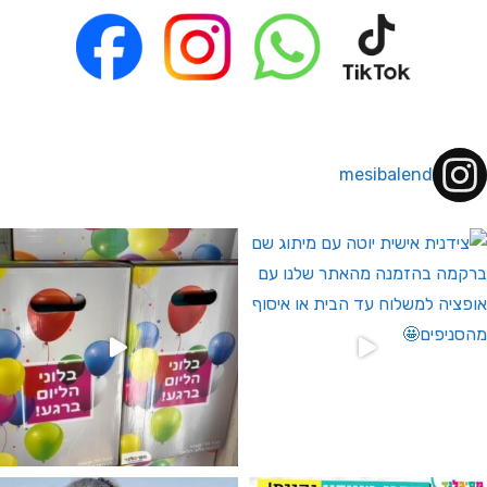
mesibalend
 לחברי מועדון ומצטרפים חדשים🤍
גילוי מין העובר רק במסיבלנד !! קיים