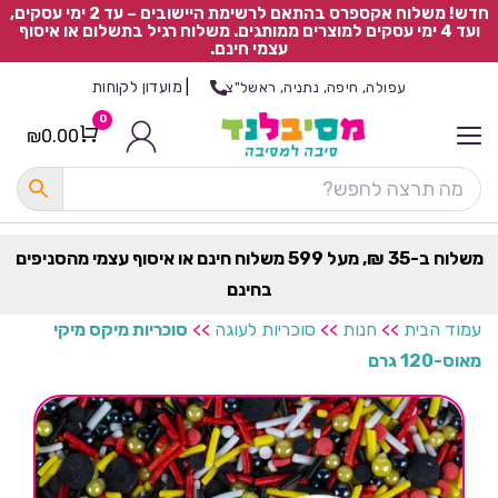
חדש! משלוח אקספרס בהתאם לרשימת היישובים – עד 2 ימי עסקים,
ועד 4 ימי עסקים למוצרים ממותגים. משלוח רגיל בתשלום או איסוף
עצמי חינם.
|
מועדון לקוחות
עפולה, חיפה, נתניה, ראשל"צ
0
₪
0.00
Cart
כ
ל
ה
ק
ט
משלוח ב-35 ₪, מעל 599 משלוח חינם או איסוף עצמי מהסניפים
ר
בחינם
ת
עמוד הבית
>>
חנות
>>
סוכריות לעוגה
>>
סוכריות מיקס מיקי
מאוס-120 גרם