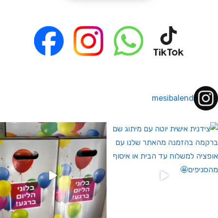
mesibalend
 לחברי מועדון ומצטרפים חדשים🤍