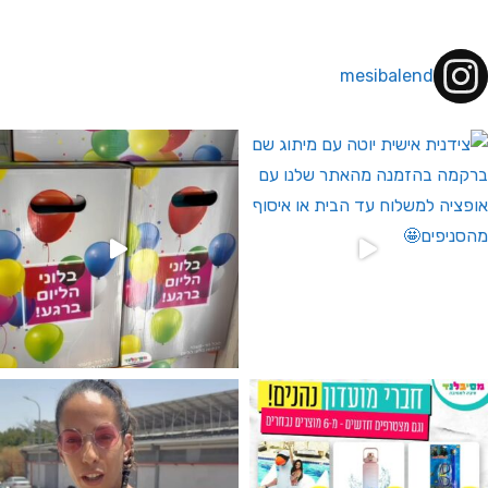
mesibalend
 לחברי מועדון ומצטרפים חדשים🤍
גילוי מין העובר רק במסיבלנד !! קיים