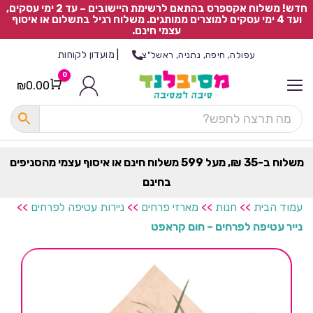
חדש! משלוח אקספרס בהתאם לרשימת היישובים – עד 2 ימי עסקים,
ועד 4 ימי עסקים למוצרים ממותגים. משלוח רגיל בתשלום או איסוף
עצמי חינם.
|
מועדון לקוחות
עפולה, חיפה, נתניה, ראשל"צ
0
₪
0.00
Cart
כ
ל
ה
ק
ט
משלוח ב-35 ₪, מעל 599 משלוח חינם או איסוף עצמי מהסניפים
ר
בחינם
ת
עמוד הבית
>>
חנות
>>
מארזי פרחים
>>
ניירות עטיפה לפרחים
>>
נייר עטיפה לפרחים – חום קראפט