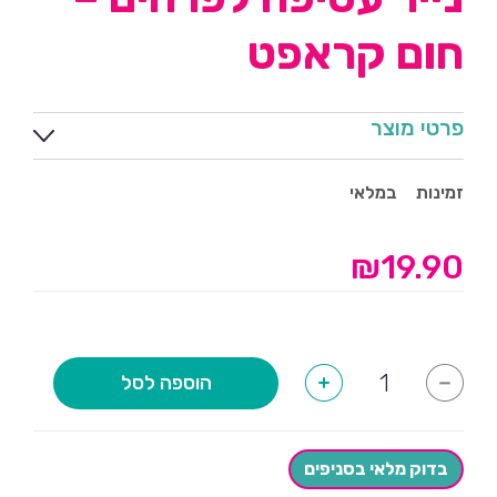
חום קראפט
פרטי מוצר
זמינות
במלאי
₪
19.90
כמות
הוספה לסל
+
-
של
נייר
עטיפה
לפרחים
-
בדוק מלאי בסניפים
חום
קראפט