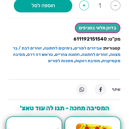
כמות
הוספה לסל
+
-
של
משקפיים
מקסיקניות-12
יחידות
במבצע
בדוק מלאי בסניפים
מק"ט:
611192151540
קטגוריות:
אביזרים לפורים
,
גימיקים לחתונה
,
זוהרים לבת / בר
מצווה
,
זוהרים לחתונה
,
חתונת צהריים
,
טראש דה דרס
,
מסיבה
מקסיקנית
,
מסיבת רווקות
,
מסכות לפורים
שתף
המסיבה מחכה - תנו לה עוד טאצ'