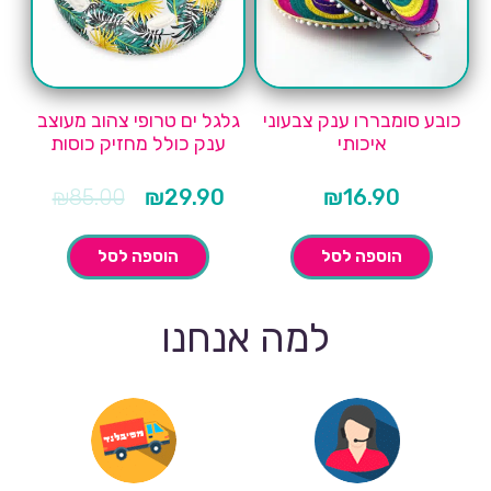
כובע סומבררו ענק צבעוני
גלגל ים טרופי צהוב מעוצב
איכותי
ענק כולל מחזיק כוסות
המחיר
המחיר
₪
85.00
₪
29.90
₪
16.90
הנוכחי
המקורי
הוא:
היה:
₪85.00.
₪29.90.
הוספה לסל
הוספה לסל
למה אנחנו