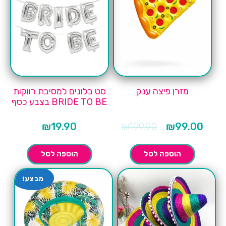
מזרן פיצה ענק
סט בלונים למסיבת רווקות
BRIDE TO BE בצבע כסף
המחיר
המחיר
₪
19.90
₪
199.90
₪
99.00
הנוכחי
המקורי
הוא:
היה:
₪199.90.
הוספה לסל
הוספה לסל
מבצע!