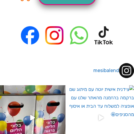
mesibalend
 לחברי מועדון ומצטרפים חדשים🤍