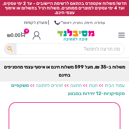
חדש! משלוח אקספרס בהתאם לרשימת היישובים – עד 2 ימי עסקים,
ועד 4 ימי עסקים למוצרים ממותגים. משלוח רגיל בתשלום או איסוף
עצמי חינם.
|
מועדון לקוחות
עפולה, חיפה, נתניה, ראשל"צ
0
₪
0.00
Cart
כ
ל
ה
ק
ט
משלוח ב-35 ₪, מעל 599 משלוח חינם או איסוף עצמי מהסניפים
ר
בחינם
ת
עמוד הבית
>>
חנות
>>
חתונה
>>
זוהרים לחתונה
>>
משקפיים
מקסיקניות-12 יחידות במבצע