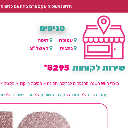
חדש! משלוח אקספרס בהתאם לרשימת היישובים – עד 2 ימי עסקים, ועד 4 ימי עסקים למוצרים ממותגים.
סניפים
עפולה
חיפה
נתניה
ראשל"צ
שירות לקוחות
8295*
מוצרי ראש השנה
מתנפחים לבריכה
חתונה
מסיבת רווקות
בלונים
עמוד הבית
>>
חנות
>>
עיצוב השולחן
>>
מרכזי שולחן
>>
מרכ