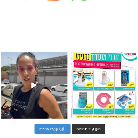
גילוי מין העובר רק במסיבלנד !! קיים
כוס נירוסטה ענקית שכול אחד צריך! קיימת באתר ובסני
המוצר הכי מבוקש ש
טען עוד תמונות
עקבו אחרינו