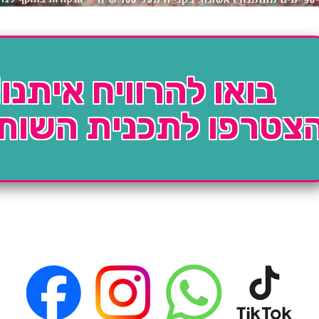
בואו להרוויח איתנו!
צטרפו לתכנית השות