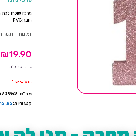
מרכז שולחן לבת מ
חומר:PVC
זמינות
נגמר ה
₪
19.90
גודל :25 ס"מ
המלאי אזל
מק"ט:
570952
קטגוריות:
בת ובר
מחכה - תנו לה עו