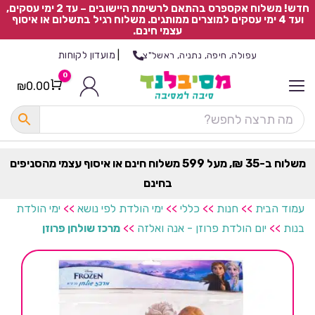
חדש! משלוח אקספרס בהתאם לרשימת היישובים – עד 2 ימי עסקים,
ועד 4 ימי עסקים למוצרים ממותגים. משלוח רגיל בתשלום או איסוף
עצמי חינם.
|
מועדון לקוחות
עפולה, חיפה, נתניה, ראשל"צ
0
₪
0.00
Cart
כ
ל
ה
ק
ט
משלוח ב-35 ₪, מעל 599 משלוח חינם או איסוף עצמי מהסניפים
ר
בחינם
ת
עמוד הבית
>>
חנות
>>
כללי
>>
ימי הולדת לפי נושא
>>
ימי הולדת
בנות
>>
יום הולדת פרוזן - אנה ואלזה
>>
מרכז שולחן פרוזן