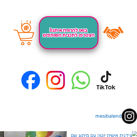
בואו להרוויח איתנו!
הצטרפו לתכנית השותפים
mesibalend
 לחברי מועדון ומצטרפים חדשים🤍