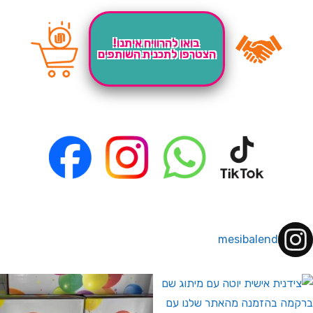
בואו להרוויח איתנו!
הצטרפו לתכנית השותפים
mesibalend
 לחברי מועדון ומצטרפים חדשים🤍