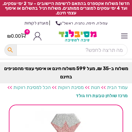
חדש! משלוח אקספרס בהתאם לרשימת היישובים – עד 2 ימי עסקים,
ועד 4 ימי עסקים למוצרים ממותגים. משלוח רגיל בתשלום או איסוף
עצמי חינם.
|
מועדון לקוחות
עפולה, חיפה, נתניה, ראשל"צ
0
₪
0.00
Cart
כ
ל
ה
ק
ט
משלוח ב-35 ₪, מעל 599 משלוח חינם או איסוף עצמי מהסניפים
ר
בחינם
ת
עמוד הבית
>>
חנות
>>
מסיבת רווקות
>>
הכל למסיבת רווקות
>>
מרכז שולחן טבעת רוז גולד