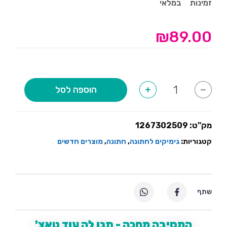
זמינות
במלאי
₪
89.00
כמות
הוספה לסל
+
-
של
מצת
לבן
חלק
-48
מק"ט:
1267302509
יחידות
קטגוריות:
גימיקים לחתונה
,
חתונה
,
מוצרים חדשים
שתף
המסיבה מחכה - תנו לה עוד טאצ'