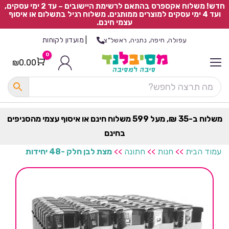
חדש! משלוח אקספרס בהתאם לרשימת היישובים – עד 2 ימי עסקים,
ועד 4 ימי עסקים למוצרים ממותגים. משלוח רגיל בתשלום או איסוף
עצמי חינם.
|
מועדון לקוחות
עפולה, חיפה, נתניה, ראשל"צ
0
₪
0.00
Cart
כ
ל
ה
ק
ט
משלוח ב-35 ₪, מעל 599 משלוח חינם או איסוף עצמי מהסניפים
ר
בחינם
ת
עמוד הבית
>>
חנות
>>
חתונה
>>
מצת לבן חלק -48 יחידות